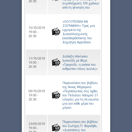
20:30
συμπλήρωση 100 χρόνων
από τη γέννηση του
«ΛΟΓΟΤΕΧΝΙΑ ΚΑΙ
ΖΩΓΡΑΦΙΚΗ» Προς μια
15/10/2019
ερμηνεία της
19:00 -
Διακαλλιτεχνικής
20:30
(ανα)παράστασης του
Δημήτρη Αγγελάτου
Διάλεξη Αλκίνοου
11/10/2019
Ιωαννίδη με θέμα
19:00 -
«Τραγούδι, η ανάσα του
20:30
ανθρώπου στους αιώνες»
Παρουσίαση του βιβλίου
της Άννας Μαραγκού
09/10/2019
«Περπατώντας στις όχθες
19:00 -
του Πεδιαίου ποταμού 31
20:30
ιστορίες για τη Λευκωσία,
μια για κάθε μέρα του
μήνα»
Παρουσίαση του βιβλίου
23/09/2019
του Σωτήρη Π. Βαρνάβα,
19:00 -
«Διαστάσεις του
20:30