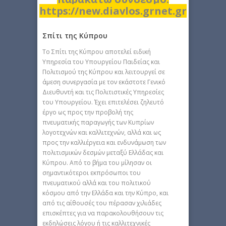
https://new.diavlos.grnet.gr
Σπίτι της Κύπρου
Το Σπίτι της Κύπρου αποτελεί ειδική
Υπηρεσία του Υπουργείου Παιδείας και
Πολιτισμού της Κύπρου και λειτουργεί σε
άμεση συνεργασία με τον εκάστοτε Γενικό
Διευθυντή και τις Πολιτιστικές Υπηρεσίες
του Υπουργείου. Έχει επιτελέσει ζηλευτό
έργο ως προς την προβολή της
πνευματικής παραγωγής των Κυπρίων
λογοτεχνών και καλλιτεχνών, αλλά και ως
προς την καλλιέργεια και ενδυνάμωση των
πολιτισμικών δεσμών μεταξύ Ελλάδας και
Κύπρου. Από το βήμα του μίλησαν οι
σημαντικότεροι εκπρόσωποι του
πνευματικού αλλά και του πολιτικού
κόσμου από την Ελλάδα και την Κύπρο, και
από τις αίθουσές του πέρασαν χιλιάδες
επισκέπτες για να παρακολουθήσουν τις
εκδηλώσεις λόγου ή τις καλλιτεχνικές