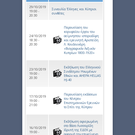
29/10/2019
Συναυλία Έλληνες και Κύπριοι
19:00 -
συνθέτες
20:30
Παρουσίαση του
κορυφαίου έργου του
24/10/2019
αείμνηστου ιστοριοδίφη
18:30 -
και ερευνητή Αριστείδη
20:30
Λ. Κουδουνάρη
«Βιογραφικόν Λεξικόν
Κυπρίων 1800-1920»
Εκδήλωση του Ελληνικού
23/10/2019
Συνδέσμου Ηνωμένων
19:00 -
Εθνών και AHEPA HELLAS
20:30
HJ-40
Παρουσίαση εκδόσεων
17/10/2019
του Κέντρου
19:00 -
Επιστημονικών Ερευνών
21:00
το Σπίτι της Κύπρου
Εκδήλωση αφιερωμένη
στο Βάσο Λυσσαρίδη
16/10/2019
Ιδρυτή της ΕΔΕΚ με
19:00 -
αφορμή την επικείμενη