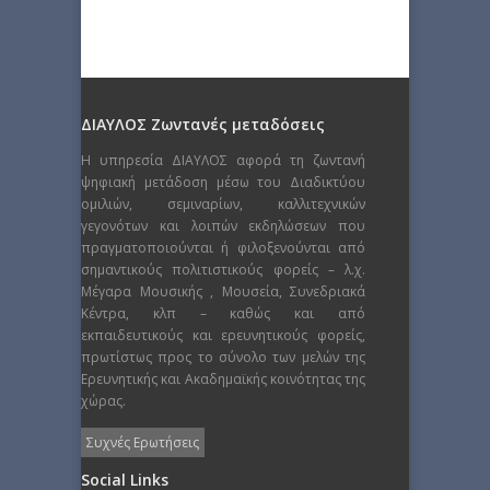
ΔΙΑΥΛΟΣ Ζωντανές μεταδόσεις
Η υπηρεσία ΔΙΑΥΛΟΣ αφορά τη ζωντανή
ψηφιακή μετάδοση μέσω του Διαδικτύου
ομιλιών, σεμιναρίων, καλλιτεχνικών
γεγονότων και λοιπών εκδηλώσεων που
πραγματοποιούνται ή φιλοξενούνται από
σημαντικούς πολιτιστικούς φορείς – λ.χ.
Μέγαρα Μουσικής , Μουσεία, Συνεδριακά
Κέντρα, κλπ – καθώς και από
εκπαιδευτικούς και ερευνητικούς φορείς,
πρωτίστως προς το σύνολο των μελών της
Ερευνητικής και Ακαδημαϊκής κοινότητας της
χώρας.
Συχνές Ερωτήσεις
Social Links