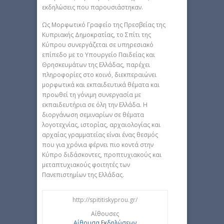
εκδηλώσεις που παρουσιάστηκαν.
Ως Μορφωτικό Γραφείο της Πρεσβείας της
Κυπριακής Δημοκρατίας, το Σπίτι της
Κύπρου συνεργάζεται σε υπηρεσιακό
επίπεδο με το Υπουργείο Παιδείας και
Θρησκευμάτων της Ελλάδας, παρέχει
πληροφορίες στο κοινό, διεκπεραιώνει
μορφωτικά και εκπαιδευτικά θέματα και
προωθεί τη γόνιμη συνεργασία με
εκπαιδευτήρια σε όλη την Ελλάδα. Η
διοργάνωση σεμιναρίων σε θέματα
λογοτεχνίας, ιστορίας, αρχαιολογίας και
αρχαίας γραμματείας είναι ένας θεσμός
που για χρόνια φέρνει πιο κοντά στην
Κύπρο διδάσκοντες, προπτυχιακούς και
μεταπτυχιακούς φοιτητές των
Πανεπιστημίων της Ελλάδας.
http://spititiskyprou.gr/
Αίθουσες
Αίθουσα Εκδηλώσεων