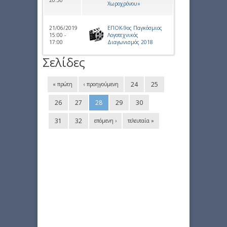
Χωροχρόνου»
21/06/2019
ΕΠΟΚ-9ος Παγκόσμιος
15:00 -
Λογοτεχνικός
17:00
Διαγωνισμός 2018
Σελίδες
24
25
« πρώτη
‹ προηγούμενη
26
27
28
29
30
31
32
επόμενη ›
τελευταία »