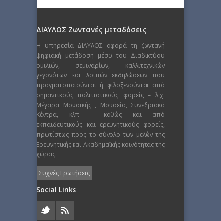
ΔΙΑΥΛΟΣ Ζωντανές μεταδόσεις
Η υπηρεσία ΔΙΑΥΛΟΣ αφορά τη ζωντανή
ψηφιακή μετάδοση μέσω του Διαδικτύου
ομιλιών, σεμιναρίων, καλλιτεχνικών
γεγονότων και λοιπών εκδηλώσεων που
πραγματοποιούνται ή φιλοξενούνται από
σημαντικούς πολιτιστικούς φορείς – λ.χ.
Μέγαρα Μουσικής , Μουσεία, Συνεδριακά
Κέντρα, κλπ – καθώς και από
εκπαιδευτικούς και ερευνητικούς φορείς,
πρωτίστως προς το σύνολο των μελών της
Ερευνητικής και Ακαδημαϊκής κοινότητας της
χώρας.
Συχνές Ερωτήσεις
Social Links