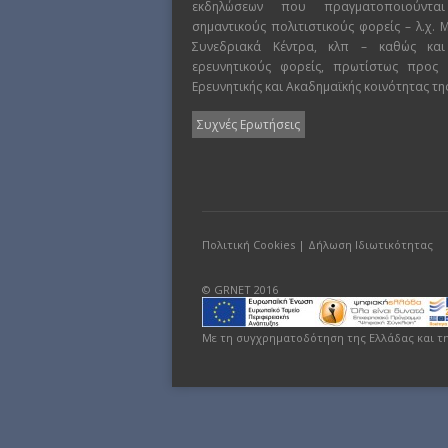
εκδηλώσεων που πραγματοποιούντα
σημαντικούς πολιτιστικούς φορείς – λ.χ.
Συνεδριακά Κέντρα, κλπ – καθώς και
ερευνητικούς φορείς, πρωτίστως προς
Ερευνητικής και Ακαδημαϊκής κοινότητας τη
Συχνές Ερωτήσεις
Πολιτική Cookies
|
Δήλωση Ιδιωτικότητας
© GRNET 2016
Με τη συγχρηματοδότηση της Ελλάδας και τ