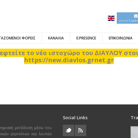
για να λαμβ
ΓΑΖΟΜΕΝΟΙ ΦΟΡΕΙΣ
ΚΑΝΑΛΙΑ
E:PRESENCE
ΕΠΙΚΟΙΝΩΝΙΑ
εφτείτε το νέο ιστοχώρο του ΔΙΑΥΛΟΥ στ
https://new.diavlos.grnet.gr
Social Links
Tra
ψηφιακή μετάδοση μέσω του
χνικών γεγονότων και λοιπών