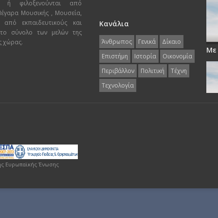
ι ή φιλοξενούνται από
 Μέγαρα Μουσικής , Μουσεία,
 από εκπαιδευτικούς και
Κανάλια
 το σύνολο των μελών της
Άνθρωπος
Γενικά
Δίκαιο
ς χώρας.
Με
Επιστήμη
Ιστορία
Οικονομία
Περιβάλλον
Πολιτική
Τέχνη
Τεχνολογία
ης Ευρωπαϊκής Ένωσης