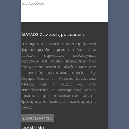
του Λονδίνου)
ΔΙΑΥΛΟΣ Ζωντανές μεταδόσεις
Η υπηρεσία ΔΙΑΥΛΟΣ αφορά τη ζωντανή
ψηφιακή μετάδοση μέσω του Διαδικτύου
ομιλιών, σεμιναρίων, καλλιτεχνικών
γεγονότων και λοιπών εκδηλώσεων που
πραγματοποιούνται ή φιλοξενούνται από
σημαντικούς πολιτιστικούς φορείς – λ.χ.
Μέγαρα Μουσικής , Μουσεία, Συνεδριακά
Κέντρα, κλπ – καθώς και από
εκπαιδευτικούς και ερευνητικούς φορείς,
πρωτίστως προς το σύνολο των μελών της
Ερευνητικής και Ακαδημαϊκής κοινότητας της
χώρας.
Συχνές Ερωτήσεις
Social Links