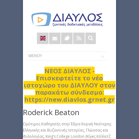
Φόρμα
αναζήτησης
ΝΕΟΣ ΔΙΑΥΛΟΣ -
Επισκεφτείτε το νέο
ιστοχώρο του ΔΙΑΥΛΟΥ στον
παρακάτω σύνδεσμο:
https://new.diavlos.grnet.gr
Roderick Beaton
Ομότιμος Καθηγητής στην Έδρα Κοραή Νεότερης
Ελληνικής και Βυζαντινής Ιστορίας, Γλώσσας και
Φιλολογίας, King’s College London (Κίγκς Κόλλετζ