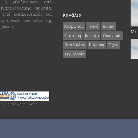
ι ή φιλοξενούνται από
 Μέγαρα Μουσικής , Μουσεία,
 από εκπαιδευτικούς και
Κανάλια
 το σύνολο των μελών της
Άνθρωπος
Γενικά
Δίκαιο
ς χώρας.
Με
Επιστήμη
Ιστορία
Οικονομία
Περιβάλλον
Πολιτική
Τέχνη
Τεχνολογία
ης Ευρωπαϊκής Ένωσης