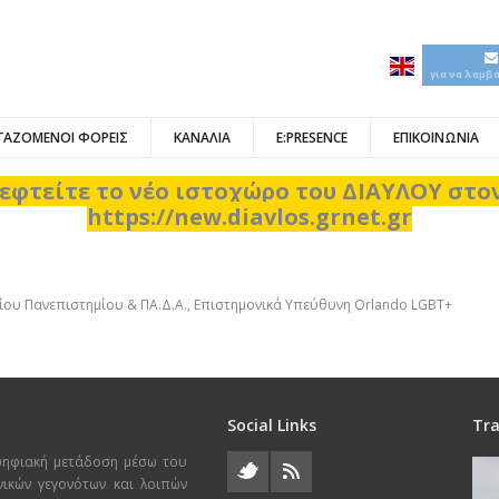
για να λαμβ
ΓΑΖΟΜΕΝΟΙ ΦΟΡΕΙΣ
ΚΑΝΑΛΙΑ
E:PRESENCE
ΕΠΙΚΟΙΝΩΝΙΑ
εφτείτε το νέο ιστοχώρο του ΔΙΑΥΛΟΥ στ
https://new.diavlos.grnet.gr
ίου Πανεπιστημίου & ΠΑ.Δ.Α., Επιστημονικά Υπεύθυνη Orlando LGBT+
Social Links
Tra
ψηφιακή μετάδοση μέσω του
χνικών γεγονότων και λοιπών