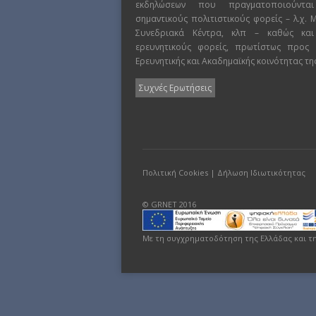
εκδηλώσεων που πραγματοποιούντα
σημαντικούς πολιτιστικούς φορείς – λ.χ.
Συνεδριακά Κέντρα, κλπ – καθώς και
ερευνητικούς φορείς, πρωτίστως προς
Ερευνητικής και Ακαδημαϊκής κοινότητας τη
Συχνές Ερωτήσεις
Πολιτική Cookies
|
Δήλωση Ιδιωτικότητας
© GRNET 2016
Με τη συγχρηματοδότηση της Ελλάδας και τ