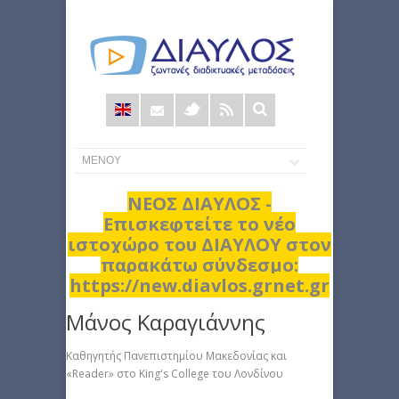
Φόρμα
αναζήτησης
ΝΕΟΣ ΔΙΑΥΛΟΣ -
Επισκεφτείτε το νέο
ιστοχώρο του ΔΙΑΥΛΟΥ στον
παρακάτω σύνδεσμο:
https://new.diavlos.grnet.gr
Μάνος Καραγιάννης
Καθηγητής Πανεπιστημίου Μακεδονίας και
«Reader» στο King's College του Λονδίνου