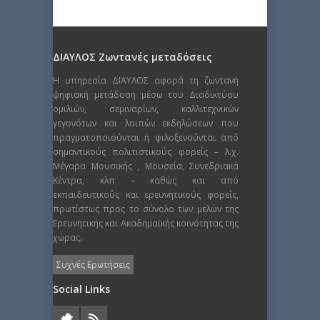
ΔΙΑΥΛΟΣ Ζωντανές μεταδόσεις
Η υπηρεσία ΔΙΑΥΛΟΣ αφορά τη ζωντανή
ψηφιακή μετάδοση μέσω του Διαδικτύου
ομιλιών, σεμιναρίων, καλλιτεχνικών
γεγονότων και λοιπών εκδηλώσεων που
πραγματοποιούνται ή φιλοξενούνται από
σημαντικούς πολιτιστικούς φορείς – λ.χ.
Μέγαρα Μουσικής , Μουσεία, Συνεδριακά
Κέντρα, κλπ – καθώς και από
εκπαιδευτικούς και ερευνητικούς φορείς,
πρωτίστως προς το σύνολο των μελών της
Ερευνητικής και Ακαδημαϊκής κοινότητας της
χώρας.
Συχνές Ερωτήσεις
Social Links