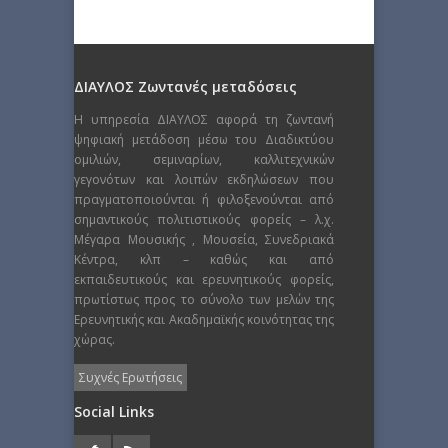
ΔΙΑΥΛΟΣ Ζωντανές μεταδόσεις
Η υπηρεσία ΔΙΑΥΛΟΣ αφορά τη ζωντανή
ψηφιακή μετάδοση μέσω του Διαδικτύου
ομιλιών, σεμιναρίων, καλλιτεχνικών
γεγονότων και λοιπών εκδηλώσεων που
πραγματοποιούνται ή φιλοξενούνται από
σημαντικούς πολιτιστικούς φορείς – λ.χ.
Μέγαρα Μουσικής , Μουσεία, Συνεδριακά
Κέντρα, κλπ – καθώς και από
εκπαιδευτικούς και ερευνητικούς φορείς,
πρωτίστως προς το σύνολο των μελών της
Ερευνητικής και Ακαδημαϊκής κοινότητας της
χώρας.
Συχνές Ερωτήσεις
Social Links