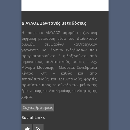
ΔΙΑΥΛΟΣ Ζωντανές μεταδόσεις
Η υπηρεσία ΔΙΑΥΛΟΣ αφορά τη ζωντανή
ψηφιακή μετάδοση μέσω του Διαδικτύου
ομιλιών, σεμιναρίων, καλλιτεχνικών
γεγονότων και λοιπών εκδηλώσεων που
πραγματοποιούνται ή φιλοξενούνται από
σημαντικούς πολιτιστικούς φορείς – λ.χ.
Μέγαρα Μουσικής , Μουσεία, Συνεδριακά
Κέντρα, κλπ – καθώς και από
εκπαιδευτικούς και ερευνητικούς φορείς,
πρωτίστως προς το σύνολο των μελών της
Ερευνητικής και Ακαδημαϊκής κοινότητας της
χώρας.
Συχνές Ερωτήσεις
Social Links