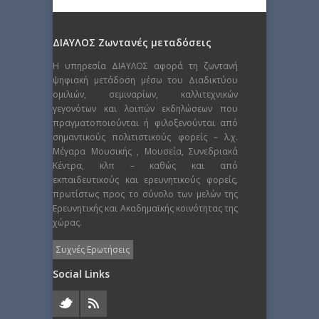
ΔΙΑΥΛΟΣ Ζωντανές μεταδόσεις
Η υπηρεσία ΔΙΑΥΛΟΣ αφορά τη ζωντανή
ψηφιακή μετάδοση μέσω του Διαδικτύου
ομιλιών, σεμιναρίων, καλλιτεχνικών
γεγονότων και λοιπών εκδηλώσεων που
πραγματοποιούνται ή φιλοξενούνται από
σημαντικούς πολιτιστικούς φορείς – λ.χ.
Μέγαρα Μουσικής , Μουσεία, Συνεδριακά
Κέντρα, κλπ – καθώς και από
εκπαιδευτικούς και ερευνητικούς φορείς,
πρωτίστως προς το σύνολο των μελών της
Ερευνητικής και Ακαδημαϊκής κοινότητας της
χώρας.
Συχνές Ερωτήσεις
Social Links