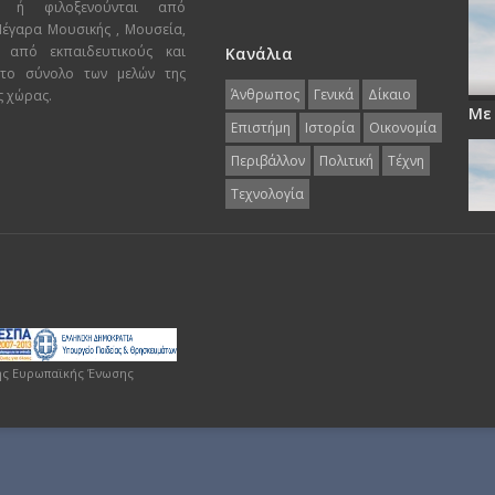
ι ή φιλοξενούνται από
 Μέγαρα Μουσικής , Μουσεία,
 από εκπαιδευτικούς και
Κανάλια
 το σύνολο των μελών της
Άνθρωπος
Γενικά
Δίκαιο
ς χώρας.
Με
Επιστήμη
Ιστορία
Οικονομία
Περιβάλλον
Πολιτική
Τέχνη
Τεχνολογία
ης Ευρωπαϊκής Ένωσης