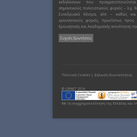
εκδηλώσεων που πραγματοποιούντα
σημαντικούς πολιτιστικούς φορείς – λ.χ.
Συνεδριακά Κέντρα, κλπ – καθώς και
ερευνητικούς φορείς, πρωτίστως προς
Ερευνητικής και Ακαδημαϊκής κοινότητας τη
Συχνές Ερωτήσεις
Πολιτική Cookies
|
Δήλωση Ιδιωτικότητας
© GRNET 2016
Με τη συγχρηματοδότηση της Ελλάδας και τ