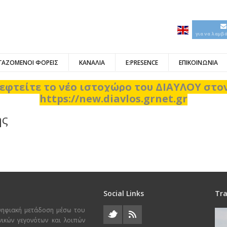
για να λαμβ
ΓΑΖΟΜΕΝΟΙ ΦΟΡΕΙΣ
ΚΑΝΑΛΙΑ
E:PRESENCE
ΕΠΙΚΟΙΝΩΝΙΑ
εφτείτε το νέο ιστοχώρο του ΔΙΑΥΛΟΥ στ
https://new.diavlos.grnet.gr
ης
Social Links
Tra
ψηφιακή μετάδοση μέσω του
χνικών γεγονότων και λοιπών