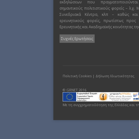
εκδηλώσεων που πραγματοποιούντα
σημαντικούς πολιτιστικούς φορείς – λ.χ.
Συνεδριακά Κέντρα, κλπ – καθώς και
ερευνητικούς φορείς, πρωτίστως προς
Ερευνητικής και Ακαδημαϊκής κοινότητας τη
Συχνές Ερωτήσεις
Πολιτική Cookies
|
Δήλωση Ιδιωτικότητας
© GRNET 2016
Με τη συγχρηματοδότηση της Ελλάδας και τ