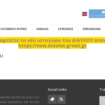
για να λαμβ
ΓΑΖΟΜΕΝΟΙ ΦΟΡΕΙΣ
ΚΑΝΑΛΙΑ
E:PRESENCE
ΕΠΙΚΟΙΝΩΝΙΑ
εφτείτε το νέο ιστοχώρο του ΔΙΑΥΛΟΥ στ
https://new.diavlos.grnet.gr
ου
Social Links
Tra
ψηφιακή μετάδοση μέσω του
χνικών γεγονότων και λοιπών