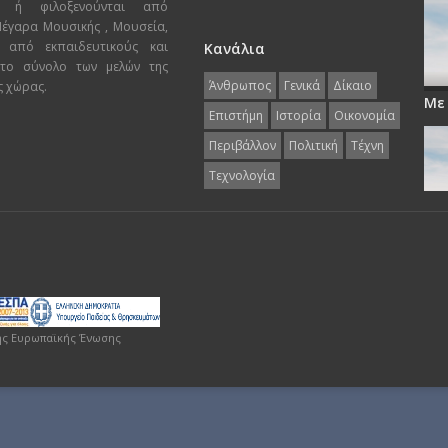
ι ή φιλοξενούνται από
 Μέγαρα Μουσικής , Μουσεία,
 από εκπαιδευτικούς και
Κανάλια
 το σύνολο των μελών της
Άνθρωπος
Γενικά
Δίκαιο
ς χώρας.
Με
Επιστήμη
Ιστορία
Οικονομία
Περιβάλλον
Πολιτική
Τέχνη
Τεχνολογία
ης Ευρωπαϊκής Ένωσης