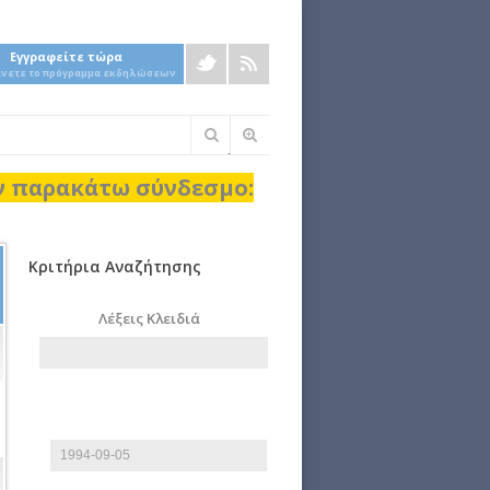
Εγγραφείτε τώρα
άνετε το πρόγραμμα εκδηλώσεων
Φόρμα
αναζήτησης
ον παρακάτω σύνδεσμο:
Κριτήρια Αναζήτησης
Λέξεις Κλειδιά
Από
Ημερομηνία
E.g., 2026-08-06