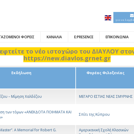
για να λαμβ
ΓΑΖΟΜΕΝΟΙ ΦΟΡΕΙΣ
ΚΑΝΑΛΙΑ
E:PRESENCE
ΕΠΙΚΟΙΝΩΝΙΑ
εφτείτε το νέο ιστοχώρο του ΔΙΑΥΛΟΥ στ
https://new.diavlos.grnet.gr
Εκδήλωση
Φορέας Φιλοξενίας
έζου – Μίμηση Χαλδέζου
ΜΕΓΑΡΟ ΕΣΤΙΑΣ ΝΕΑΣ ΣΜΥΡΝΗΣ
ση των τόμων «ΑΝΕΚΔΟΤΑ ΠΟΙΗΜΑΤΑ ΚΑΙ
Σπίτι της Κύπρου
Α»
Master”. A Memorial for Robert G.
Αμερικανική Σχολή Κλασικών