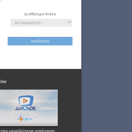
Πολιτική
Τέχνη
Τεχνολογία
Διαθέσιμο Video
iler
 την μεγαλύτερη απήχηση