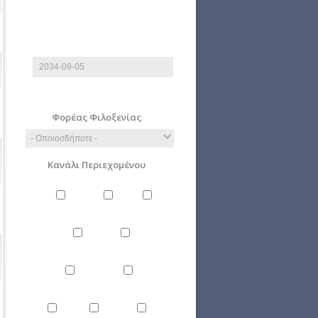
Έως
Ημερομηνία
E.g., 2026-08-06
Φορέας Φιλοξενίας
Κανάλι Περιεχομένου
Άνθρωπος
Γενικά
Δίκαιο
Επιστήμη
Ιστορία
Οικονομία
Περιβάλλον