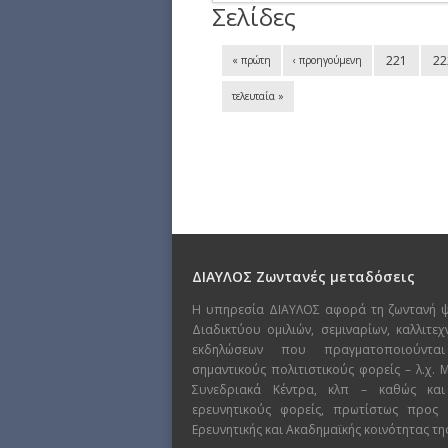
Σελίδες
221
22
« πρώτη
‹ προηγούμενη
τελευταία »
ΔΙΑΥΛΟΣ Ζωντανές μεταδόσεις
Η υπηρεσία ΔΙΑΥΛΟΣ αφορά τη ζωντανή 
Διαδικτύου ομιλιών, σεμιναρίων, καλλιτε
εκδηλώσεων που πραγματοποιούντα
σημαντικούς πολιτιστικούς φορείς – λ.χ.
Συνεδριακά Κέντρα, κλπ – καθώς και
ερευνητικούς φορείς, πρωτίστως προς
Ερευνητικής και Ακαδημαϊκής κοινότητας τη