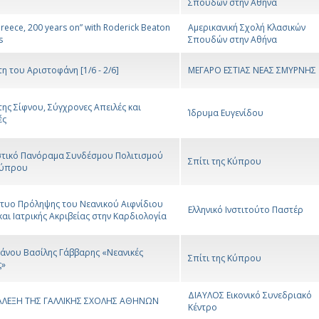
Σπουδών στην Αθήνα
reece, 200 years on” with Roderick Beaton
Αμερικανική Σχολή Κλασικών
s
Σπουδών στην Αθήνα
η του Αριστοφάνη [1/6 - 2/6]
ΜΕΓΑΡΟ ΕΣΤΙΑΣ ΝΕΑΣ ΣΜΥΡΝΗΣ
της Σίφνου, Σύγχρονες Απειλές και
Ίδρυμα Ευγενίδου
ές
στικό Πανόραμα Συνδέσμου Πολιτισμού
Σπίτι της Κύπρου
Κύπρου
κτυο Πρόληψης του Νεανικού Αιφνίδιου
Ελληνικό Ινστιτούτο Παστέρ
αι Ιατρικής Ακριβείας στην Καρδιολογία
ιάνου Βασίλης Γάββαρης «Νεανικές
Σπίτι της Κύπρου
ς»
ΔΙΑΥΛΟΣ Εικονικό Συνεδριακό
ΙΑΛΕΞΗ ΤΗΣ ΓΑΛΛΙΚΗΣ ΣΧΟΛΗΣ ΑΘΗΝΩΝ
Κέντρο