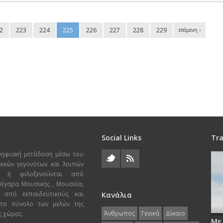
2
223
224
225
226
227
228
229
επόμενη ›
Social Links
Tra
ψηφιακή μετάδοση μέσω του
χνικών γεγονότων και λοιπών
ι ή φιλοξενούνται από
 Μέγαρα Μουσικής , Μουσεία,
 από εκπαιδευτικούς και
Κανάλια
 το σύνολο των μελών της
Άνθρωπος
Γενικά
Δίκαιο
ς χώρας.
Με