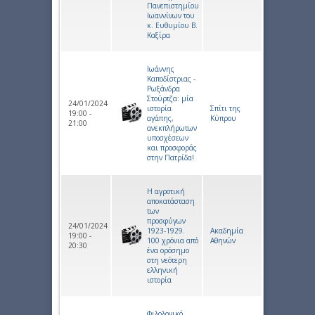
Πανεπιστημίου
Ιωαννίνων του
κ. Ευθυμίου Β.
Καξίρα
Ιωάννης
Καποδίστριας -
Ρωξάνδρα
Στούρτζα: μία
24/01/2024
ιστορία
Σπίτι της
19:00 -
αγάπης,
Κύπρου
21:00
ανεκπλήρωτων
υποσχέσεων
και προσφοράς
στην Πατρίδα!
Η αγροτική
αποκατάσταση
των
προσφύγων
24/01/2024
1923-1929.
Ακαδημία
19:00 -
100 χρόνια από
Αθηνών
20:30
ένα ορόσημο
στη νεότερη
ελληνική
ιστορία
Φιλολογικό