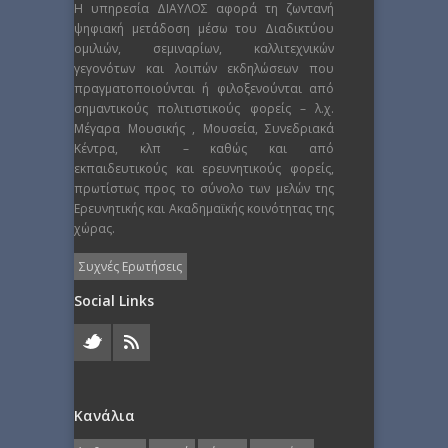
Η υπηρεσία ΔΙΑΥΛΟΣ αφορά τη ζωντανή
ψηφιακή μετάδοση μέσω του Διαδικτύου
ομιλιών, σεμιναρίων, καλλιτεχνικών
γεγονότων και λοιπών εκδηλώσεων που
πραγματοποιούνται ή φιλοξενούνται από
σημαντικούς πολιτιστικούς φορείς – λ.χ.
Μέγαρα Μουσικής , Μουσεία, Συνεδριακά
Κέντρα, κλπ – καθώς και από
εκπαιδευτικούς και ερευνητικούς φορείς,
πρωτίστως προς το σύνολο των μελών της
Ερευνητικής και Ακαδημαϊκής κοινότητας της
χώρας.
Συχνές Ερωτήσεις
Social Links
Κανάλια