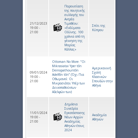
Παρουσίαση
της ποιητικής
συλλογής του
Αντρέα
21/12/2023
Τιμοθέου:
Σπίτι της
19:00 -
«Ενδύματα
Κύπρου
21:00
Οδύνης. 100
χρόνια από τη
γέννηση της
Μαρίας
Κάλλας»
Ottoman No More: “Oi
Mikrasiatai Yper tōn
Αμερικανική
Deinopathountōn
09/01/2024
Σχολή
Adelfōn tōn” (Όχι Πια
19:00 -
Κλασικών
Οθωμανοί: Οι
21:00
Σπουδών στην
Μικρασιάται Υπέρ των
Αθήνα
Δεινοπαθούντων
Αδελφών των)
Δημόσια
Συνεδρία
11/01/2024
Εγκατάστασης
Ακαδημία
19:00 -
Νέων Αρχών
Αθηνών
21:00
Ακαδημίας
Αθηνών έτους
2024