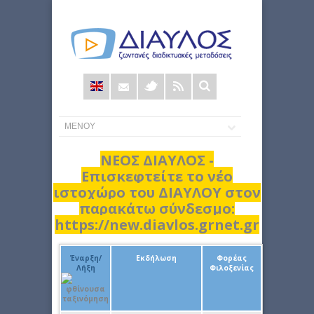
Φόρμα
αναζήτησης
ΝΕΟΣ ΔΙΑΥΛΟΣ -
Επισκεφτείτε το νέο
ιστοχώρο του ΔΙΑΥΛΟΥ στον
παρακάτω σύνδεσμο:
https://new.diavlos.grnet.gr
Έναρξη/
Εκδήλωση
Φορέας
Λήξη
Φιλοξενίας