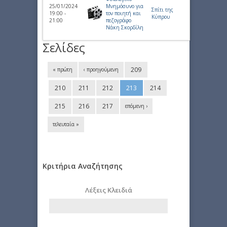
25/01/2024
Μνημόσυνο για
Σπίτι της
19:00 -
τον ποιητή και
Κύπρου
21:00
πεζογράφο
Νάκη Σκορδίλη
Σελίδες
209
« πρώτη
‹ προηγούμενη
210
211
212
213
214
215
216
217
επόμενη ›
τελευταία »
Κριτήρια Αναζήτησης
Λέξεις Κλειδιά