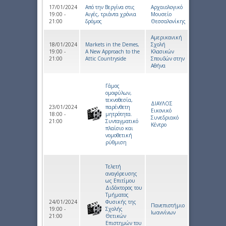
17/01/2024
Από την Βεργίνα στις
Αρχαιολογικό
19:00 -
Αιγές, τριάντα χρόνια
Μουσείο
21:00
δρόμος
Θεσσαλονίκης
Αμερικανική
18/01/2024
Markets in the Demes,
Σχολή
19:00 -
A New Approach to the
Κλασικών
21:00
Attic Countryside
Σπουδών στην
Αθήνα
Γάμος
ομοφύλων,
τεκνοθεσία,
ΔΙΑΥΛΟΣ
23/01/2024
παρένθετη
Εικονικό
18:00 -
μητρότητα.
Συνεδριακό
21:00
Συνταγματικό
Κέντρο
πλαίσιο και
νομοθετική
ρύθμιση
Τελετή
αναγόρευσης
ως Επιτίμου
Διδάκτορος του
Τμήματος
24/01/2024
Φυσικής της
Πανεπιστήμιο
19:00 -
Σχολής
Ιωαννίνων
21:00
Θετικών
Επιστημών του