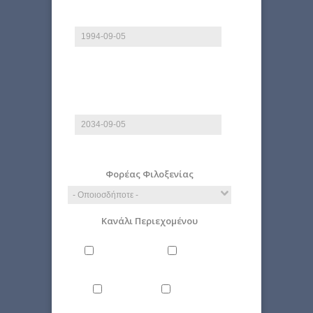
Από
Ημερομηνία
E.g., 2026-08-07
Έως
Ημερομηνία
E.g., 2026-08-07
Φορέας Φιλοξενίας
Κανάλι Περιεχομένου
Άνθρωπος
Γενικά
Δίκαιο
Επιστήμη