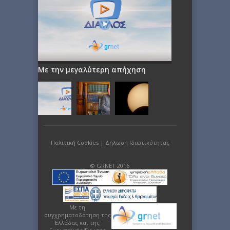
Με την μεγαλύτερη απήχηση
Πολιτική Cookies
|
Δήλωση Ιδιωτικότητας
© GRNET 2016
Με τη
συγχρηματοδότηση της
Ελλάδας και της