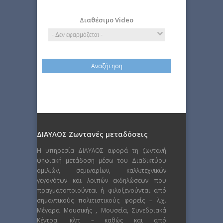
Διαθέσιμο Video
ΔΙΑΥΛΟΣ Ζωντανές μεταδόσεις
Η υπηρεσία ΔΙΑΥΛΟΣ αφορά τη ζωντανή
ψηφιακή μετάδοση μέσω του Διαδικτύου
ομιλιών, σεμιναρίων, καλλιτεχνικών
γεγονότων και λοιπών εκδηλώσεων που
πραγματοποιούνται ή φιλοξενούνται από
σημαντικούς πολιτιστικούς φορείς – λ.χ.
Μέγαρα Μουσικής , Μουσεία, Συνεδριακά
Κέντρα, κλπ – καθώς και από