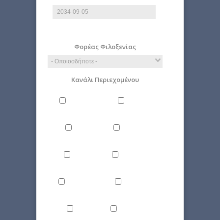
Ημερομηνία
E.g., 2026-08-09
Φορέας Φιλοξενίας
Κανάλι Περιεχομένου
Άνθρωπος
Γενικά
Δίκαιο
Επιστήμη
Ιστορία
Οικονομία
Περιβάλλον
Πολιτική
Τέχνη
Τεχνολογία