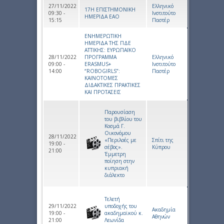
27/11/2022
Ελληνικό
17Η ΕΠΙΣΤΗΜΟΝΙΚΗ
09:30 -
Ινστιτούτο
ΗΜΕΡΙΔΑ ΕΑΟ
15:15
Παστέρ
ΕΝΗΜΕΡΩΤΙΚΗ
ΗΜΕΡΙΔΑ ΤΗΣ ΠΔΕ
ΑΤΤΙΚΗΣ: ΕΥΡΩΠΑΪΚΟ
28/11/2022
ΠΡΟΓΡΑΜΜΑ
Ελληνικό
09:00 -
ERASMUS+
Ινστιτούτο
14:00
“ROBOGIRLS”:
Παστέρ
ΚΑΙΝΟΤΟΜΕΣ
ΔΙΔΑΚΤΙΚΕΣ ΠΡΑΚΤΙΚΕΣ
ΚΑΙ ΠΡΟΤΑΣΕΙΣ
Παρουσίαση
του βιβλίου του
Κοσμά Γ.
Οικονόμου
28/11/2022
«Περιλοές με
Σπίτι της
19:00 -
σέβος».
Κύπρου
21:00
Έμμετρη
ποίηση στην
κυπριακή
διάλεκτο
Tελετή
29/11/2022
υποδοχής του
Ακαδημία
19:00 -
ακαδημαϊκού κ.
Αθηνών
21:00
Λεωνίδα