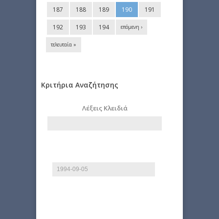
187
188
189
190
191
192
193
194
επόμενη ›
τελευταία »
Κριτήρια Αναζήτησης
Λέξεις Κλειδιά
Από
Ημερομηνία
E.g., 2026-08-09
Έως