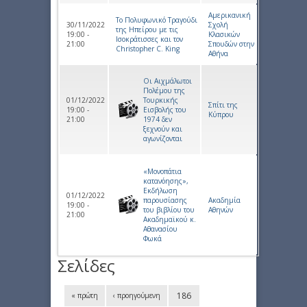
Αμερικανική
Το Πολυφωνικό Τραγούδι
30/11/2022
Σχολή
της Ηπείρου με τις
19:00 -
Κλασικών
Ισοκράτισσες και τον
21:00
Σπουδών στην
Christopher C. King
Αθήνα
Οι Αιχμάλωτοι
Πολέμου της
01/12/2022
Τουρκικής
Σπίτι της
19:00 -
Εισβολής του
Κύπρου
21:00
1974 δεν
ξεχνούν και
αγωνίζονται
«Μονοπάτια
κατανόησης»,
Εκδήλωση
01/12/2022
παρουσίασης
Ακαδημία
19:00 -
του βιβλίου του
Αθηνών
21:00
Ακαδημαϊκού κ.
Αθανασίου
Φωκά
Σελίδες
186
« πρώτη
‹ προηγούμενη