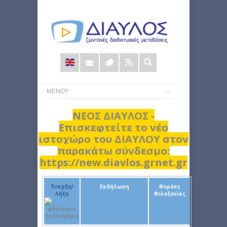
Φόρμα
αναζήτησης
ΝΕΟΣ ΔΙΑΥΛΟΣ -
Επισκεφτείτε το νέο
ιστοχώρο του ΔΙΑΥΛΟΥ στον
παρακάτω σύνδεσμο:
https://new.diavlos.grnet.gr
Έναρξη/
Εκδήλωση
Φορέας
Λήξη
Φιλοξενίας