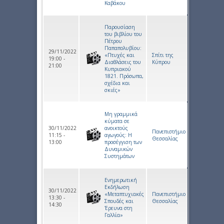
Καβάκου
Παρουσίαση
του βιβλίου του
Πέτρου
Παπαπολυβίου:
29/11/2022
«Πτυχές και
Σπίτι της
19:00 -
Διαθλάσεις του
Κύπρου
21:00
Κυπριακού
1821. Πρόσωπα,
σχέδια και
σκιές»
Μη γραμμικά
κύματα σε
30/11/2022
ανοικτούς
Πανεπιστήμιο
11:15 -
αγωγούς: Η
Θεσσαλίας
13:00
προσέγγιση των
Δυναμικών
Συστημάτων
Ενημερωτική
Εκδήλωση
30/11/2022
«Μεταπτυχιακές
Πανεπιστήμιο
13:30 -
Σπουδές και
Θεσσαλίας
14:30
Έρευνα στη
Γαλλία»