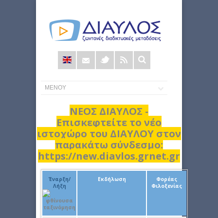
Φόρμα
αναζήτησης
ΝΕΟΣ ΔΙΑΥΛΟΣ -
Επισκεφτείτε το νέο
ιστοχώρο του ΔΙΑΥΛΟΥ στον
παρακάτω σύνδεσμο:
https://new.diavlos.grnet.gr
Έναρξη/
Εκδήλωση
Φορέας
Λήξη
Φιλοξενίας