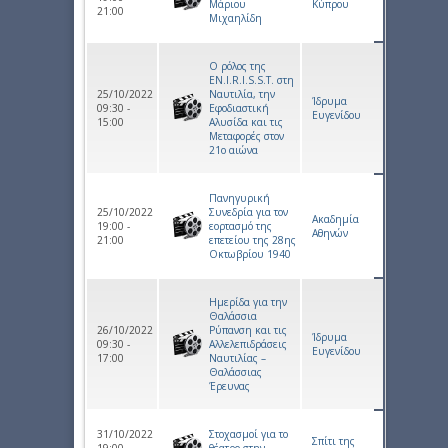
Μάριου
Κύπρου
21:00
Μιχαηλίδη
Ο ρόλος της
EN.I.R.I.S.S.T. στη
25/10/2022
Ναυτιλία, την
Ίδρυμα
09:30 -
Εφοδιαστική
Ευγενίδου
15:00
Αλυσίδα και τις
Μεταφορές στον
21ο αιώνα
Πανηγυρική
25/10/2022
Συνεδρία για τον
Ακαδημία
19:00 -
εορτασμό της
Αθηνών
21:00
επετείου της 28ης
Οκτωβρίου 1940
Ημερίδα για την
Θαλάσσια
26/10/2022
Ρύπανση και τις
Ίδρυμα
09:30 -
Αλλελεπιδράσεις
Ευγενίδου
17:00
Ναυτιλίας –
Θαλάσσιας
Έρευνας
31/10/2022
Στοχασμοί για το
Σπίτι της