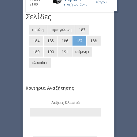
19:00 -
θέατρο στην
Κύπρου
21:00
εποχή του Covid
Σελίδες
183
« πρώτη
‹ προηγούμενη
184
185
186
187
188
189
190
191
επόμενη ›
τελευταία »
Κριτήρια Αναζήτησης
Λέξεις Κλειδιά
Από
Ημερομηνία