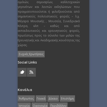
ομιλιών, σεμιναρίων, καλλιτεχνικών
γεγονότων και λοιπών εκδηλώσεων που
πραγματοποιούνται ή φιλοξενούνται από
σημαντικούς πολιτιστικούς φορείς – λ.χ.
Μέγαρα Μουσικής , Μουσεία, Συνεδριακά
Κέντρα, κλπ – καθώς και από
εκπαιδευτικούς και ερευνητικούς φορείς,
πρωτίστως προς το σύνολο των μελών της
Ερευνητικής και Ακαδημαϊκής κοινότητας της
χώρας.
Συχνές Ερωτήσεις
Social Links
Κανάλια
Άνθρωπος
Γενικά
Δίκαιο
Επιστήμη
Ιστορία
Οικονομία
Περιβάλλον