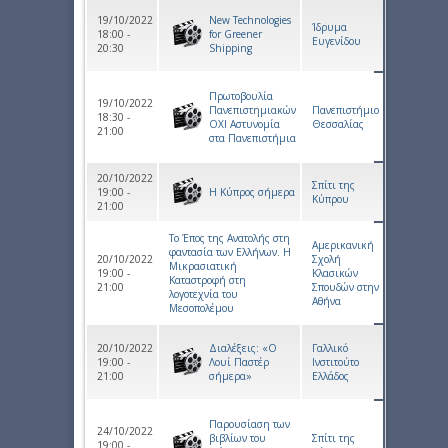
19/10/2022
New Technologies
Ίδρυμα
18:00 -
for Greener
Ευγενίδου
20:30
Shipping
Πρωτοβουλία
19/10/2022
Πανεπιστημιακών
Πανεπιστήμιο
18:30 -
ΟΧΙ Αστυνομία
Θεσσαλίας
21:00
στα Πανεπιστήμια
20/10/2022
Σπίτι της
19:00 -
Η Κύπρος σήμερα
Κύπρου
21:00
Το Έπος της Ανατολής στη
Αμερικανική
φαντασία των Ελλήνων. Η
20/10/2022
Σχολή
Μικρασιατική
19:00 -
Κλασικών
Καταστροφή στη
21:00
Σπουδών στην
λογοτεχνία του
Αθήνα
Μεσοπολέμου
20/10/2022
Διαλέξεις: «Ο
Γαλλικό
19:00 -
Λουί Παστέρ
Ινστιτούτο
21:00
σήμερα»
Ελλάδος
Παρουσίαση των
24/10/2022
βιβλίων του
Σπίτι της
19:00 -