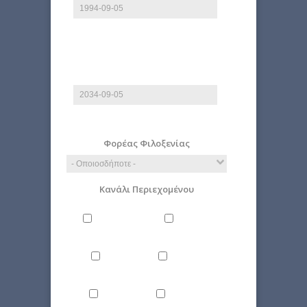
E.g., 2026-08-09
Έως
Ημερομηνία
E.g., 2026-08-09
Φορέας Φιλοξενίας
Κανάλι Περιεχομένου
Άνθρωπος
Γενικά
Δίκαιο
Επιστήμη
Ιστορία
Οικονομία