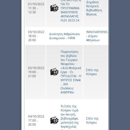
ΕΝΗΜΕΡΩΣΗΣ
Δημόσια
01/10/2022
ΓΙΑ ΤΟ
Κεντρική
11:30 -
ΠΡΟΓΡΑΜΜΑ
Βιβλιοθήκη
12:30
ΜΑΘΗΤΙΚΗΣ
Βέροιας
ΑΝΤΑΛΛΑΓΗΣ
FLEX 2023-24
03/10/2022
INNOVATHENS
Διοίκηση Ανθρώπινου
18:00 -
- Δήμου
Δυναμικού – HRM
20:00
Αθηναίων
Παρουσίαση
του βιβλίου
του Γιώργου
Νεοφύτου :
03/10/2022
«Δύο θεατρικά
Σπίτι της
19:00 -
έργα : Οι
Κύπρου
21:00
ΠΡΟΔΟΤΑΙ - Η
ΚΥΠΡΟΣ ΕΙΝΑΙ
…ΙΚΗ
(Εκδόσεις
ΑΛΜΥΡΑ)»
Το Σπίτι της
Κύπρου τιμά
τον ποιητή,
04/10/2022
βιβλιογράφο,
Σπίτι της
17:00 -
μελετητή της
Κύπρου
20:00
λογοτεχνίας