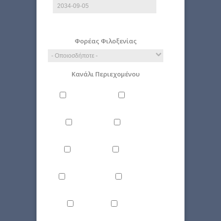
E.g., 2026-08-09
Φορέας Φιλοξενίας
Κανάλι Περιεχομένου
Άνθρωπος
Γενικά
Δίκαιο
Επιστήμη
Ιστορία
Οικονομία
Περιβάλλον
Πολιτική
Τέχνη
Τεχνολογία