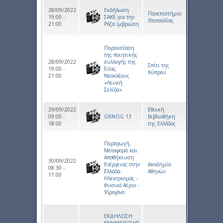
28/09/2022
Εκδήλωση
Πανεπιστήμιο
19:00 -
ΣΑΚΕ για την
Θεσσαλίας
21:00
Ρόζα Ιμβριώτη
Παρουσίαση
της ποιητικής
28/09/2022
συλλογής της
Σπίτι της
19:00 -
Εύας
Κύπρου
21:00
Νεοκλέους
«Λευκή
Σελίδα»
29/09/2022
Εθνική
09:00 -
GRNOG 13
Βιβλιοθήκη
18:00
της Ελλάδος
Παραγωγή,
Μεταφορά και
Αποθήκευση
30/09/2022
Ενέργειας στην
Ακαδημία
08:30 -
Ελλάδα:
Αθηνών
17:00
Ηλεκτρισμός -
Φυσικό Αέριο -
Υδρογόνο
ΕΚΔΗΛΩΣΗ