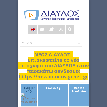
Φόρμα
αναζήτησης
ΝΕΟΣ ΔΙΑΥΛΟΣ -
Επισκεφτείτε το νέο
ιστοχώρο του ΔΙΑΥΛΟΥ στον
παρακάτω σύνδεσμο:
https://new.diavlos.grnet.gr
Έναρξη/
Εκδήλωση
Φορέας
Λήξη
Φιλοξενίας