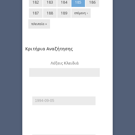
182
183
184
185
186
187
188
189
επόμενη ›
τελευταία »
Κριτήρια Αναζήτησης
Λέξεις Κλειδιά
Από
Ημερομηνία
E.g., 2026-08-09
Έως
Ημερομηνία