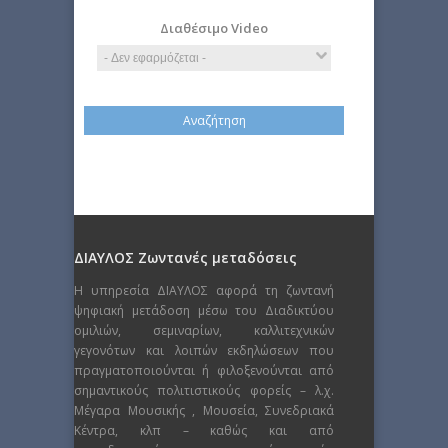
Διαθέσιμο Video
ΔΙΑΥΛΟΣ Ζωντανές μεταδόσεις
Η υπηρεσία ΔΙΑΥΛΟΣ αφορά τη ζωντανή
ψηφιακή μετάδοση μέσω του Διαδικτύου
ομιλιών, σεμιναρίων, καλλιτεχνικών
γεγονότων και λοιπών εκδηλώσεων που
πραγματοποιούνται ή φιλοξενούνται από
σημαντικούς πολιτιστικούς φορείς – λ.χ.
Μέγαρα Μουσικής , Μουσεία, Συνεδριακά
Κέντρα, κλπ – καθώς και από