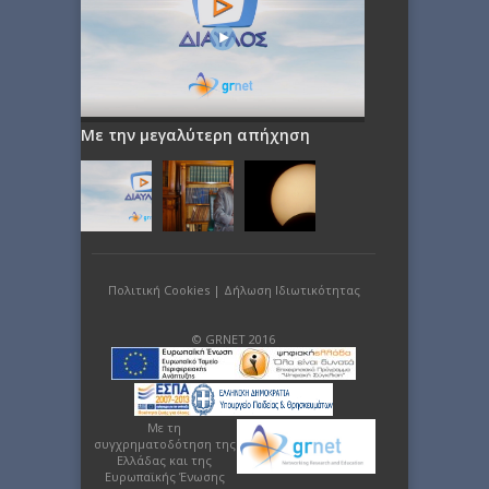
Με την μεγαλύτερη απήχηση
Πολιτική Cookies
|
Δήλωση Ιδιωτικότητας
© GRNET 2016
Με τη
συγχρηματοδότηση της
Ελλάδας και της
Ευρωπαϊκής Ένωσης