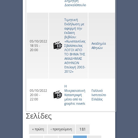
Δημήτρη
Δασκαλόπουλο
Τιμητική
Εκδήλωση με
αφορμή την
έκδοση
βιβλίου:
05/10/2022
«Κωνσταντίνος
Ακαδημία
18:55 -
Σβολόπουλος
Αθηνών
20:00
ΛΟΓΟΙ ΑΠΟ
ΤΟ ΒΗΜΑ ΤΗΣ
ΑΚΑΔΗΜΙΑΣ
ΑΘΗΝΩΝ
Επιλογή 2003-
2012»
Η
05/10/2022
Μικρασιατική
Γαλλικό
20:00 -
Καταστροφή
Ινστιτούτο
22:00
μέσα από τα
Ελλάδος
graphic novels
Σελίδες
181
« πρώτη
‹ προηγούμενη