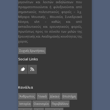
γεγονότων και λοιπών εκδηλώσεων που
πραγματοποιούνται ή φιλοξενούνται από
σημαντικούς πολιτιστικούς φορείς – λ.χ.
Μέγαρα Μουσικής , Μουσεία, Συνεδριακά
Κέντρα, κλπ – καθώς και από
εκπαιδευτικούς και ερευνητικούς φορείς,
πρωτίστως προς το σύνολο των μελών της
Ερευνητικής και Ακαδημαϊκής κοινότητας της
χώρας.
Συχνές Ερωτήσεις
Social Links
Κανάλια
Άνθρωπος
Γενικά
Δίκαιο
Επιστήμη
Ιστορία
Οικονομία
Περιβάλλον