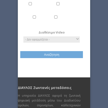
Περιβάλλον
Πολιτική
Τέχνη
Τεχνολογία
Διαθέσιμο Video
ΔΙΑΥΛΟΣ Ζωντανές μεταδόσεις
Η υπηρεσία ΔΙΑΥΛΟΣ αφορά τη ζωντανή
ψηφιακή μετάδοση μέσω του Διαδικτύου
ομιλιών, σεμιναρίων, καλλιτεχνικών