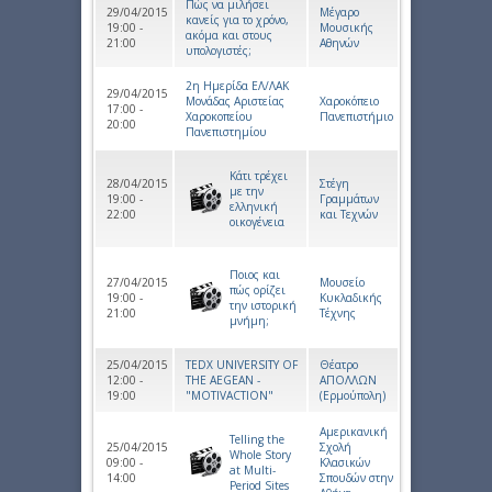
Πώς να μιλήσει
29/04/2015
Μέγαρο
κανείς για το χρόνο,
19:00 -
Μουσικής
ακόμα και στους
21:00
Αθηνών
υπολογιστές;
2η Ημερίδα ΕΛ/ΛΑΚ
29/04/2015
Μονάδας Αριστείας
Χαροκόπειο
17:00 -
Χαροκοπείου
Πανεπιστήμιο
20:00
Πανεπιστημίου
Κάτι τρέχει
28/04/2015
Στέγη
με την
19:00 -
Γραμμάτων
ελληνική
22:00
και Τεχνών
οικογένεια
Ποιος και
27/04/2015
Μουσείο
πώς ορίζει
19:00 -
Κυκλαδικής
την ιστορική
21:00
Τέχνης
μνήμη;
25/04/2015
ΤEDX UNIVERSITY OF
Θέατρο
12:00 -
THE AEGEAN -
ΑΠΟΛΛΩΝ
19:00
"MOTIVACTION"
(Ερμούπολη)
Αμερικανική
Telling the
25/04/2015
Σχολή
Whole Story
09:00 -
Κλασικών
at Multi-
14:00
Σπουδών στην
Period Sites