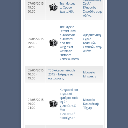
07/05/2015
Της Μοίρας
Σχολή
19:00 -
το Χρυσό
Κλασικών
20:30
Δαχτυλίδι
Σπουδών στην
Αθήνα
The Mystic
Lettrist ‘Abd
al-Rahman
Αμερικανική
05/05/2015
al-Bistami
Σχολή
19:00 -
and the
Κλασικών
20:30
Origins of
Σπουδών στην
Ottoman
Αθήνα
Historical
Consciousness
05/05/2015
TEDxAcademyYouth
Μουσείο
10:00 -
2015 - Τόλμησε να
Μπενάκη
19:00
ονειρευτείς
Κυπριακό και
αιγαιακό
εμπόριο κατά
04/05/2015
Μουσείο
τη 2η
19:00 -
Κυκλαδικής
χιλιετία π.Χ.
21:00
Τέχνης
Μια
συγκριτική
προσέγγιση