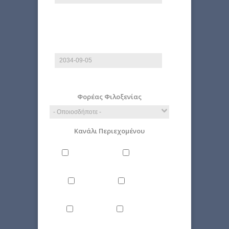
E.g., 2026-08-06
Έως
Ημερομηνία
E.g., 2026-08-06
Φορέας Φιλοξενίας
Κανάλι Περιεχομένου
Άνθρωπος
Γενικά
Δίκαιο
Επιστήμη
Ιστορία
Οικονομία