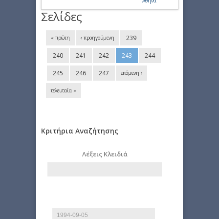
Αθήνα
Σελίδες
239
« πρώτη
‹ προηγούμενη
240
241
242
243
244
245
246
247
επόμενη ›
τελευταία »
Κριτήρια Αναζήτησης
Λέξεις Κλειδιά
Από
Ημερομηνία