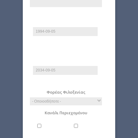
Από
Ημερομηνία
E.g., 2026-08-06
Έως
Ημερομηνία
E.g., 2026-08-06
Φορέας Φιλοξενίας
Κανάλι Περιεχομένου
Άνθρωπος
Γενικά