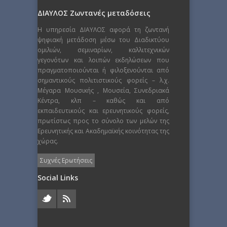
ΔΙΑΥΛΟΣ Ζωντανές μεταδόσεις
Η υπηρεσία ΔΙΑΥΛΟΣ αφορά τη ζωντανή
ψηφιακή μετάδοση μέσω του Διαδικτύου
ομιλιών, σεμιναρίων, καλλιτεχνικών
γεγονότων και λοιπών εκδηλώσεων που
πραγματοποιούνται ή φιλοξενούνται από
σημαντικούς πολιτιστικούς φορείς – λ.χ.
Μέγαρα Μουσικής , Μουσεία, Συνεδριακά
Κέντρα, κλπ – καθώς και από
εκπαιδευτικούς και ερευνητικούς φορείς,
πρωτίστως προς το σύνολο των μελών της
Ερευνητικής και Ακαδημαϊκής κοινότητας της
χώρας.
Συχνές Ερωτήσεις
Social Links