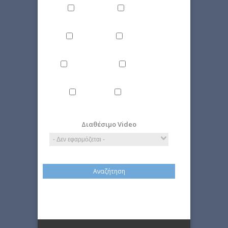
Δίκαιο
Επιστήμη
Ιστορία
Οικονομία
Περιβάλλον
Πολιτική
Τέχνη
Τεχνολογία
Διαθέσιμο Video