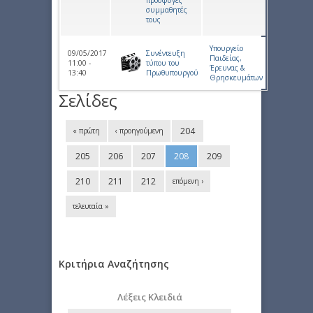
πρόσφυγες
συμμαθητές
τους
Υπουργείο
09/05/2017
Συνέντευξη
Παιδείας,
11:00 -
τύπου του
Έρευνας &
13:40
Πρωθυπουργού
Θρησκευμάτων
Σελίδες
204
« πρώτη
‹ προηγούμενη
205
206
207
208
209
210
211
212
επόμενη ›
τελευταία »
Κριτήρια Αναζήτησης
Λέξεις Κλειδιά