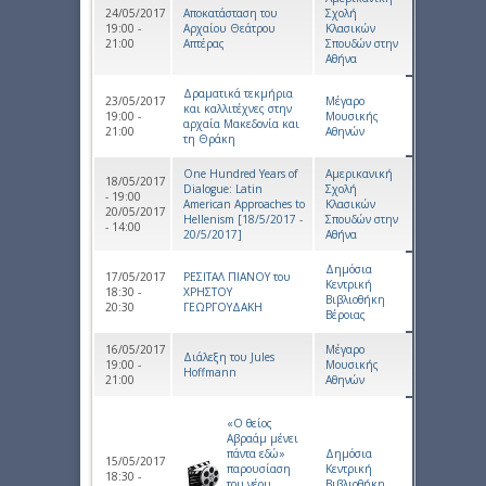
24/05/2017
Αποκατάσταση του
Σχολή
19:00 -
Αρχαίου Θεάτρου
Κλασικών
21:00
Απτέρας
Σπουδών στην
Αθήνα
Δραματικά τεκμήρια
23/05/2017
Μέγαρο
και καλλιτέχνες στην
19:00 -
Μουσικής
αρχαία Μακεδονία και
21:00
Αθηνών
τη Θράκη
One Hundred Years of
Αμερικανική
18/05/2017
Dialogue: Latin
Σχολή
- 19:00
American Approaches to
Κλασικών
20/05/2017
Hellenism [18/5/2017 -
Σπουδών στην
- 14:00
20/5/2017]
Αθήνα
Δημόσια
17/05/2017
ΡΕΣΙΤΑΛ ΠΙΑΝΟΥ του
Κεντρική
18:30 -
ΧΡΗΣΤΟΥ
Βιβλιοθήκη
20:30
ΓΕΩΡΓΟΥΔΑΚΗ
Βέροιας
16/05/2017
Μέγαρο
Διάλεξη του Jules
19:00 -
Μουσικής
Hoffmann
21:00
Αθηνών
«Ο θείος
Αβραάμ μένει
πάντα εδώ»
Δημόσια
15/05/2017
παρουσίαση
Κεντρική
18:30 -
του νέου
Βιβλιοθήκη