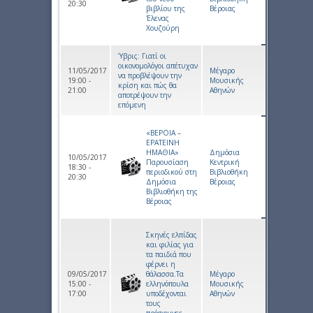
20:30
βιβλίου της
Βέροιας
Έλενας
Χουζούρη
Ύβρις: Γιατί οι
οικονομολόγοι απέτυχαν
11/05/2017
Μέγαρο
να προβλέψουν την
19:00 -
Μουσικής
κρίση και πώς θα
21:00
Αθηνών
αποτρέψουν την
επόμενη
«ΒΕΡΟΙΑ –
ΕΡΑΤΕΙΝΗ
ΗΜΑΘΙΑ»
Δημόσια
10/05/2017
Παρουσίαση
Κεντρική
18:30 -
περιοδικού στη
Βιβλιοθήκη
20:30
Δημόσια
Βέροιας
Βιβλιοθήκη της
Βέροιας
Σκηνές ελπίδας
και φιλίας για
τα παιδιά που
φέρνει η
09/05/2017
θάλασσα.Τα
Μέγαρο
15:00 -
ελληνόπουλα
Μουσικής
17:00
υποδέχονται
Αθηνών
τους