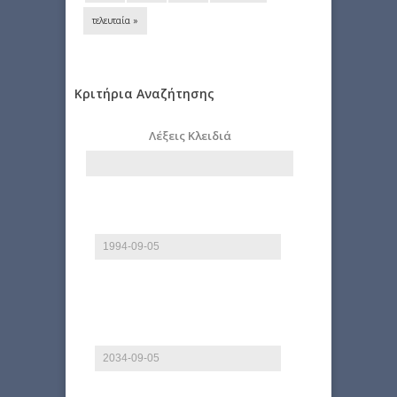
τελευταία »
Κριτήρια Αναζήτησης
Λέξεις Κλειδιά
Από
Ημερομηνία
E.g., 2026-08-07
Έως
Ημερομηνία
E.g., 2026-08-07