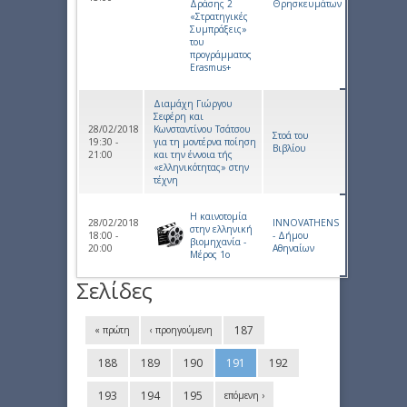
Δράσης 2
Θρησκευμάτων
«Στρατηγικές
Συμπράξεις»
του
προγράμματος
Erasmus+
Διαμάχη Γιώργου
Σεφέρη και
28/02/2018
Κωνσταντίνου Τσάτσου
Στοά του
19:30 -
για τη μοντέρνα ποίηση
Βιβλίου
21:00
και την έννοια τής
«ελληνικότητας» στην
τέχνη
Η καινοτομία
28/02/2018
INNOVATHENS
στην ελληνική
18:00 -
- Δήμου
βιομηχανία -
20:00
Αθηναίων
Μέρος 1ο
Σελίδες
187
« πρώτη
‹ προηγούμενη
188
189
190
191
192
193
194
195
επόμενη ›