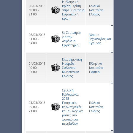
Η Ελληνική
06/03/2018
κρίση: Κρίση
Γαλλικό
18:00 -
στην Ευρώπη ή
Ινστιτούτο
21:00
Ευρωπαϊκή
Ελλάδος
κρίση;
5ο Σεμινάριο
06/03/2018
Ίδρυμα
για την
11:00 -
Τεχνολογίας και
Ασφάλεια
14:00
Έρευνας
Εργαστηρίου
Επιστημονικη
04/03/2018
Ημεριδα
Ελληνικό
10:00 -
Συλλογου
Ινστιτούτο
17:00
Μυασθενων
Παστέρ
Ελλαδος
Σχολική
Γαλλοφωνία
2018 -
01/03/2018
Ποιητικές,
Γαλλικό
19:00 -
καλλιτεχνικές
Ινστιτούτο
21:00
και συλλογικές
Ελλάδος
ματιές στο
φυσικό μας
περιβάλλον