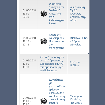
Diachronic
Survey on the
Αμερικανική
01/03/2018
Borders of
Σχολή
19:00 -
Attica: The
Κλασικών
20:30
Mazi
Σπουδών στην
Archaeological
Αθήνα
Project
Όψεις της
01/03/2018
καινοτομίας 2.
INNOVATHENS
18:15 -
Η καινοτομία
- Δήμου
20:15
στο
Αθηναίων
Management
Κοσμική μουσική και
01/03/2018
μουσικά όργανα στις
Στοά του
17:00 -
διασκεδάσεις και την
Βιβλίου
18:30
επίσημη τελετουργία
των Βυζαντινών
Δυνατότητες
για
χρηματοδότηση
δράσεων
Εκπαίδευσης
και Κατάρτισης
Υπουργείο
01/03/2018
στο πλαίσιο της
Παιδείας,
11:00 -
Βασικής
Έρευνας &
15:00