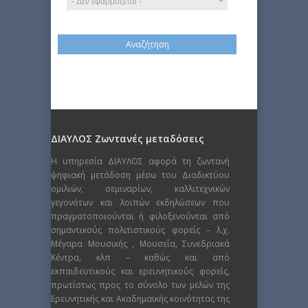
ΔΙΑΥΛΟΣ Ζωντανές μεταδόσεις
Η υπηρεσία ΔΙΑΥΛΟΣ αφορά τη ζωντανή
ψηφιακή μετάδοση μέσω του Διαδικτύου
ομιλιών, σεμιναρίων, καλλιτεχνικών
γεγονότων και λοιπών εκδηλώσεων που
πραγματοποιούνται ή φιλοξενούνται από
σημαντικούς πολιτιστικούς φορείς – λ.χ.
Μέγαρα Μουσικής , Μουσεία, Συνεδριακά
Κέντρα, κλπ – καθώς και από
εκπαιδευτικούς και ερευνητικούς φορείς,
πρωτίστως προς το σύνολο των μελών της
Ερευνητικής και Ακαδημαϊκής κοινότητας της