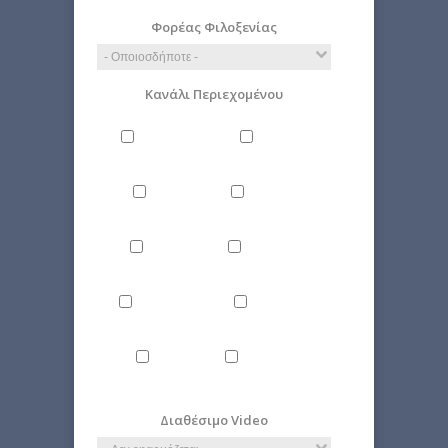
Φορέας Φιλοξενίας
Κανάλι Περιεχομένου
Άνθρωπος
Γενικά
Δίκαιο
Επιστήμη
Ιστορία
Οικονομία
Περιβάλλον
Πολιτική
Τέχνη
Τεχνολογία
Διαθέσιμο Video