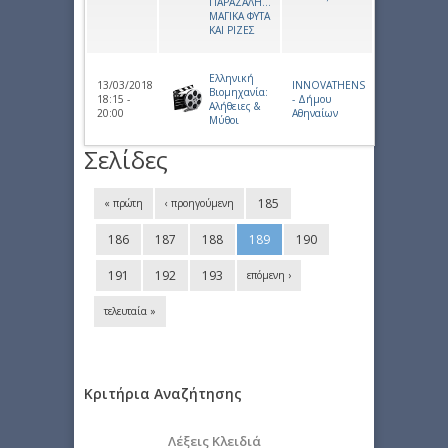
ΠΑΡΑΖΑΛΗ…
ΜΑΓΙΚΑ ΦΥΤΑ
ΚΑΙ ΡΙΖΕΣ
Ελληνική
13/03/2018
INNOVATHENS
Βιομηχανία:
18:15 -
- Δήμου
Αλήθειες &
20:00
Αθηναίων
Μύθοι
Σελίδες
185
« πρώτη
‹ προηγούμενη
186
187
188
189
190
191
192
193
επόμενη ›
τελευταία »
Κριτήρια Αναζήτησης
Λέξεις Κλειδιά