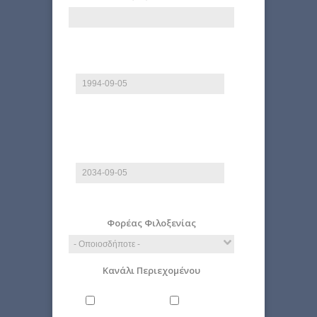
Από
Ημερομηνία
E.g., 2026-08-07
Έως
Ημερομηνία
E.g., 2026-08-07
Φορέας Φιλοξενίας
Κανάλι Περιεχομένου
Άνθρωπος
Γενικά