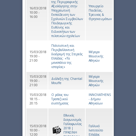
της Περιγραφικής
Αξιολόγησης στην
Υπουργείο
16/03/2018
Υποχρεωτική
Παιδείας,
10:00 -
Εκπαίδευση των
Έρευνας &
16:00
Σχολικών Συμβούλων
Θρησκευμάτων
Παιδαγωγικής
Ευθύνης και
Ειδικοτήτων των
πιλοτικών σχολείων
Πολιτιστική και
Περιβαλλοντική
15/03/2018
Μέγαρο
διαδρομή της Στερεάς
19:00 -
Μουσικής
Ελλάδας: «Τα
21:00
Αθηνών
μονοπάτια της
ιστορίας»
15/03/2018
Μέγαρο
Διάλεξη της Chantal
19:00 -
Μουσικής
Mouffe
21:00
Αθηνών
15/03/2018
Ο ρόλος του
INNOVATHENS
18:15 -
Τραπεζικού
- Δήμου
20:15
συστήματος
Αθηναίων
Eθνικός
διαγωνισμός
Γαλλοφωνίας
15/03/2018
Γαλλικό
2018 |
10:00 -
Ινστιτούτο
ΠΡΑΣΙΝΗ
12:00
Ελλάδος