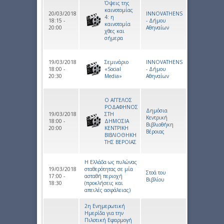
Όψεις της
καινοτομίας
20/03/2018
INNOVATHENS
4: η
18:15 -
- Δήμου
καινοτομία
20:00
Αθηναίων
χθες και
σήμερα
19/03/2018
Σεμινάριο
INNOVATHENS
18:00 -
«Social
- Δήμου
20:30
Media»
Αθηναίων
Ο ΑΓΓΕΛΟΣ
ΡΟΔΑΦΗΝΟΣ
Δημόσια
19/03/2018
ΣΤΗ
Κεντρική
18:00 -
ΔΗΜΟΣΙΑ
Βιβλιοθήκη
20:00
ΚΕΝΤΡΙΚΗ
Βέροιας
ΒΙΒΛΙΟΘΗΚΗ
ΤΗΣ ΒΕΡΟΙΑΣ
Η Ελλάδα ως πυλώνας
19/03/2018
σταθερότητας σε μία
Στοά του
17:00 -
ασταθή περιοχή
Βιβλίου
18:30
(προκλήσεις και
απειλές ασφάλειας)
2η Ενημερωτική
Ημερίδα για την
Πιλοτική Εφαρμογή