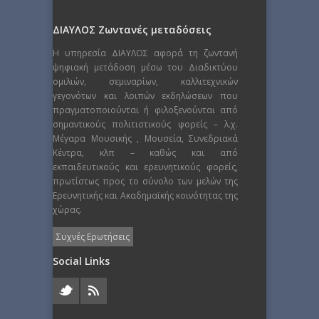
ΔΙΑΥΛΟΣ Ζωντανές μεταδόσεις
Η υπηρεσία ΔΙΑΥΛΟΣ αφορά τη ζωντανή
ψηφιακή μετάδοση μέσω του Διαδικτύου
ομιλιών, σεμιναρίων, καλλιτεχνικών
γεγονότων και λοιπών εκδηλώσεων που
πραγματοποιούνται ή φιλοξενούνται από
σημαντικούς πολιτιστικούς φορείς – λ.χ.
Μέγαρα Μουσικής , Μουσεία, Συνεδριακά
Κέντρα, κλπ – καθώς και από
εκπαιδευτικούς και ερευνητικούς φορείς,
πρωτίστως προς το σύνολο των μελών της
Ερευνητικής και Ακαδημαϊκής κοινότητας της
χώρας.
Συχνές Ερωτήσεις
Social Links