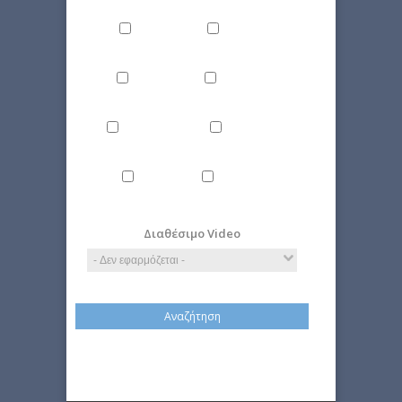
Δίκαιο
Επιστήμη
Ιστορία
Οικονομία
Περιβάλλον
Πολιτική
Τέχνη
Τεχνολογία
Διαθέσιμο Video