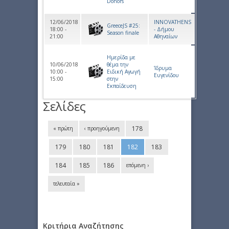
Donors
12/06/2018
INNOVATHENS
GreeceJS #25:
18:00 -
- Δήμου
Season finale
21:00
Αθηναίων
Ημερίδα με
10/06/2018
θέμα την
Ίδρυμα
10:00 -
Ειδική Αγωγή
Ευγενίδου
15:00
στην
Εκπαίδευση
Σελίδες
178
« πρώτη
‹ προηγούμενη
179
180
181
182
183
184
185
186
επόμενη ›
τελευταία »
Κριτήρια Αναζήτησης