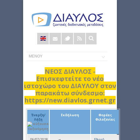
Φόρμα
αναζήτησης
ΝΕΟΣ ΔΙΑΥΛΟΣ -
Επισκεφτείτε το νέο
ιστοχώρο του ΔΙΑΥΛΟΥ στον
παρακάτω σύνδεσμο:
https://new.diavlos.grnet.gr
Έναρξη/
Εκδήλωση
Φορέας
Λήξη
Φιλοξενίας
06/07/2018
Εθνική