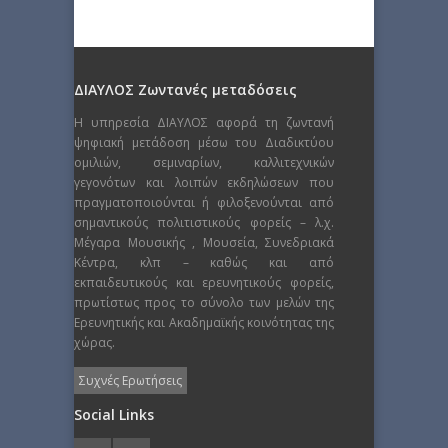
ΔΙΑΥΛΟΣ Ζωντανές μεταδόσεις
Η υπηρεσία ΔΙΑΥΛΟΣ αφορά τη ζωντανή
ψηφιακή μετάδοση μέσω του Διαδικτύου
ομιλιών, σεμιναρίων, καλλιτεχνικών
γεγονότων και λοιπών εκδηλώσεων που
πραγματοποιούνται ή φιλοξενούνται από
σημαντικούς πολιτιστικούς φορείς – λ.χ.
Μέγαρα Μουσικής , Μουσεία, Συνεδριακά
Κέντρα, κλπ – καθώς και από
εκπαιδευτικούς και ερευνητικούς φορείς,
πρωτίστως προς το σύνολο των μελών της
Ερευνητικής και Ακαδημαϊκής κοινότητας της
χώρας.
Συχνές Ερωτήσεις
Social Links