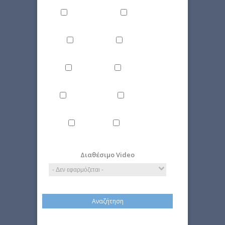
Άνθρωπος
Γενικά
Δίκαιο
Επιστήμη
Ιστορία
Οικονομία
Περιβάλλον
Πολιτική
Τέχνη
Τεχνολογία
Διαθέσιμο Video