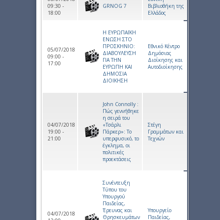
09:30 -
GRNOG 7
Βιβλιοθήκη της
18:00
Ελλάδος
Η ΕΥΡΩΠΑΪΚΗ
ΕΝΩΣΗ ΣΤΟ
ΠΡΟΣΚΗΝΙΟ:
Εθνικό Κέντρο
05/07/2018
ΔΙΑΒΟΥΛΕΥΣΗ
Δημόσιας
09:00 -
ΓΙΑ ΤΗΝ
Διοίκησης και
17:00
ΕΥΡΩΠΗ ΚΑΙ
Αυτοδιοίκησης
ΔΗΜΟΣΙΑ
ΔΙΟΙΚΗΣΗ
John Connolly :
Πώς γεννήθηκε
η σειρά του
04/07/2018
«Τσάρλι
Στέγη
19:00 -
Πάρκερ»: Το
Γραμμάτων και
21:00
υπερφυσικό, το
Τεχνών
έγκλημα, οι
πολιτικές
προεκτάσεις
Συνέντευξη
Τύπου του
Υπουργού
Παιδείας,
Έρευνας και
Υπουργείο
04/07/2018
Θρησκευμάτων
Παιδείας,