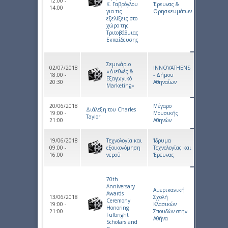
12:00 -
Κ. Γαβρόγλου
Έρευνας &
14:00
για τις
Θρησκευμάτων
εξελίξεις στο
χώρο της
Τριτοβάθμιας
Εκπαίδευσης
Σεμινάριο
02/07/2018
INNOVATHENS
«Διεθνές &
18:00 -
- Δήμου
Εξαγωγικό
20:30
Αθηναίων
Marketing»
20/06/2018
Μέγαρο
Διάλεξη του Charles
19:00 -
Μουσικής
Taylor
21:00
Αθηνών
19/06/2018
Τεχνολογία και
Ίδρυμα
09:00 -
εξοικονόμηση
Τεχνολογίας και
16:00
νερού
Έρευνας
70th
Anniversary
Αμερικανική
Awards
13/06/2018
Σχολή
Ceremony
19:00 -
Κλασικών
Honoring
21:00
Σπουδών στην
Fulbright
Αθήνα
Scholars and