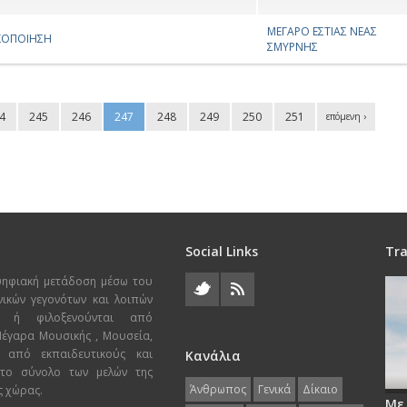
ΜΕΓΑΡΟ ΕΣΤΙΑΣ ΝΕΑΣ
ΑΚΟΠΟΙΗΣΗ
ΣΜΥΡΝΗΣ
4
245
246
247
248
249
250
251
επόμενη ›
Social Links
Tra
ψηφιακή μετάδοση μέσω του
χνικών γεγονότων και λοιπών
ι ή φιλοξενούνται από
 Μέγαρα Μουσικής , Μουσεία,
 από εκπαιδευτικούς και
Κανάλια
 το σύνολο των μελών της
Άνθρωπος
Γενικά
Δίκαιο
ς χώρας.
Με