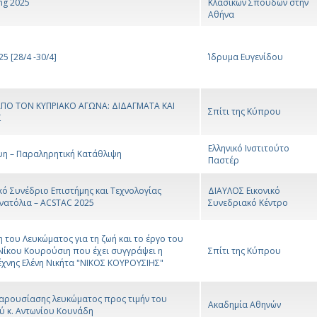
ng 2025
Κλασικών Σπουδών στην
Αθήνα
5 [28/4 -30/4]
Ίδρυμα Ευγενίδου
ΑΠΟ ΤΟΝ ΚΥΠΡΙΑΚΟ ΑΓΩΝΑ: ΔΙΔΑΓΜΑΤΑ ΚΑΙ
Σπίτι της Κύπρου
Σ
Ελληνικό Ινστιτούτο
ψη – Παραληρητική Κατάθλιψη
Παστέρ
ό Συνέδριο Επιστήμης και Τεχνολογίας
ΔΙΑΥΛΟΣ Εικονικό
νατόλια – ACSTAC 2025
Συνεδριακό Κέντρο
του Λευκώματος για τη ζωή και το έργο του
Νίκου Κουρούσιη που έχει συγγράψει η
Σπίτι της Κύπρου
έχνης Ελένη Νικήτα "ΝΙΚΟΣ ΚΟΥΡΟΥΣΙΗΣ"
αρουσίασης λευκώματος προς τιμήν του
Ακαδημία Αθηνών
ύ κ. Αντωνίου Κουνάδη