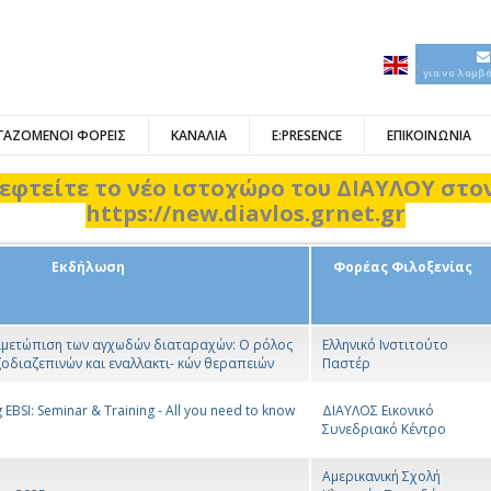
για να λαμβ
ΓΑΖΟΜΕΝΟΙ ΦΟΡΕΙΣ
ΚΑΝΑΛΙΑ
E:PRESENCE
ΕΠΙΚΟΙΝΩΝΙΑ
εφτείτε το νέο ιστοχώρο του ΔΙΑΥΛΟΥ στ
https://new.diavlos.grnet.gr
Εκδήλωση
Φορέας Φιλοξενίας
ιμετώπιση των αγχωδών διαταραχών: Ο ρόλος
Ελληνικό Ινστιτούτο
ζοδιαζεπινών και εναλλακτι- κών θεραπειών
Παστέρ
 EBSI: Seminar & Training - All you need to know
ΔΙΑΥΛΟΣ Εικονικό
Συνεδριακό Κέντρο
Αμερικανική Σχολή