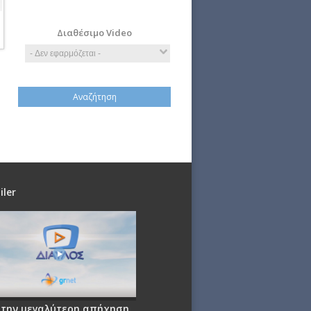
Πολιτική
Τέχνη
Τεχνολογία
Διαθέσιμο Video
iler
 την μεγαλύτερη απήχηση