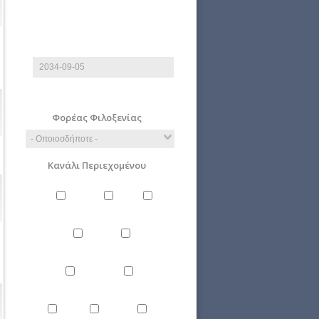
Έως
Ημερομηνία
E.g., 2026-08-09
Φορέας Φιλοξενίας
Κανάλι Περιεχομένου
Άνθρωπος
Γενικά
Δίκαιο
Επιστήμη
Ιστορία
Οικονομία
Περιβάλλον