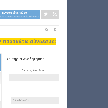
Εγγραφείτε τώρα
άνετε το πρόγραμμα εκδηλώσεων
Φόρμα
αναζήτησης
ον παρακάτω σύνδεσμο:
Κριτήρια Αναζήτησης
Λέξεις Κλειδιά
Από
Ημερομηνία
E.g., 2026-08-09