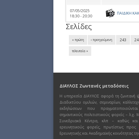
07/05/2025
ΠΑΙΔΙΚΗ Κ
18:30 - 20:30
Σελίδες
243
24
« πρώτη
‹ προηγούμενη
τελευταία »
ΔΙΑΥΛΟΣ Ζωντανές μεταδόσεις
Η υπηρεσία ΔΙΑΥΛΟΣ αφορά τη ζωντανή 
Διαδικτύου ομιλιών, σεμιναρίων, καλλιτε
εκδηλώσεων που πραγματοποιούντα
σημαντικούς πολιτιστικούς φορείς – λ.χ.
Συνεδριακά Κέντρα, κλπ – καθώς και
ερευνητικούς φορείς, πρωτίστως προς
Ερευνητικής και Ακαδημαϊκής κοινότητας τη