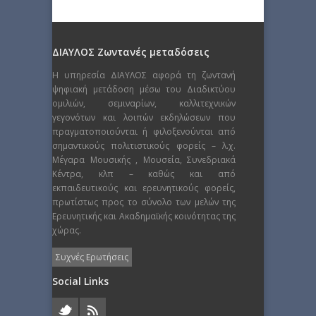
ΔΙΑΥΛΟΣ Ζωντανές μεταδόσεις
Η υπηρεσία ΔΙΑΥΛΟΣ αφορά τη ζωντανή
ψηφιακή μετάδοση μέσω του Διαδικτύου
ομιλιών, σεμιναρίων, καλλιτεχνικών
γεγονότων και λοιπών εκδηλώσεων που
πραγματοποιούνται ή φιλοξενούνται από
σημαντικούς πολιτιστικούς φορείς – λ.χ.
Μέγαρα Μουσικής , Μουσεία, Συνεδριακά
Κέντρα, κλπ – καθώς και από
εκπαιδευτικούς και ερευνητικούς φορείς,
πρωτίστως προς το σύνολο των μελών της
Ερευνητικής και Ακαδημαϊκής κοινότητας της
χώρας.
Συχνές Ερωτήσεις
Social Links