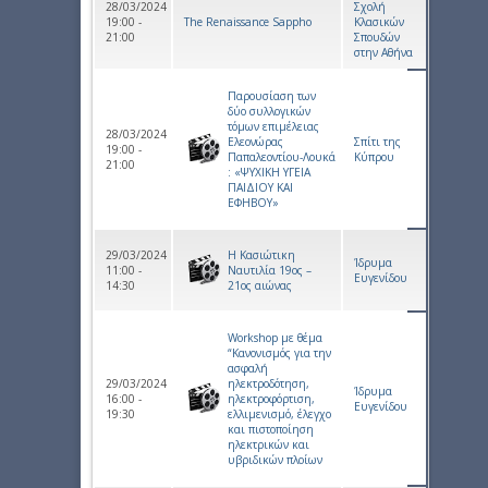
28/03/2024
Σχολή
19:00 -
The Renaissance Sappho
Κλασικών
21:00
Σπουδών
στην Αθήνα
Παρουσίαση των
δύο συλλογικών
τόμων επιμέλειας
28/03/2024
Ελεονώρας
Σπίτι της
19:00 -
Παπαλεοντίου-Λουκά
Κύπρου
21:00
: «ΨΥΧΙΚΗ ΥΓΕΙΑ
ΠΑΙΔΙΟΥ ΚΑΙ
ΕΦΗΒΟΥ»
29/03/2024
Η Κασιώτικη
Ίδρυμα
11:00 -
Ναυτιλία 19ος –
Ευγενίδου
14:30
21ος αιώνας
Workshop με θέμα
“Κανονισμός για την
ασφαλή
29/03/2024
ηλεκτροδότηση,
Ίδρυμα
16:00 -
ηλεκτροφόρτιση,
Ευγενίδου
19:30
ελλιμενισμό, έλεγχο
και πιστοποίηση
ηλεκτρικών και
υβριδικών πλοίων