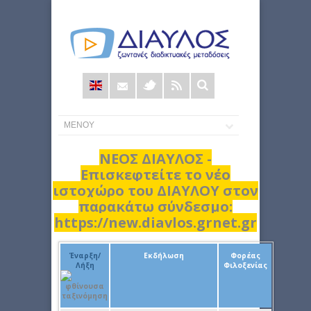
Φόρμα
αναζήτησης
ΝΕΟΣ ΔΙΑΥΛΟΣ -
Επισκεφτείτε το νέο
ιστοχώρο του ΔΙΑΥΛΟΥ στον
παρακάτω σύνδεσμο:
https://new.diavlos.grnet.gr
Έναρξη/
Εκδήλωση
Φορέας
Λήξη
Φιλοξενίας