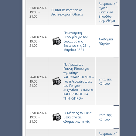
Αμερικανική
21/03/2024
Σχολή
Digital Restoration of
19:00 -
Κλασικών
Archaeological Objects
21:00
Σπουδών
στην Αθήνα
Πανηγυρική
21/03/2024
Συνεδρία για τον
Ακαδημία
19:00 -
Εορτασμό της
Αθηνών
21:00
Επετείου της 25ης
Μαρτίου 1821
Ποιήματα του
Γιάννη Ρίτσου για
την Κύπρο:
26/03/2024
«ΑΠΟΧΑΙΡΕΤΙΣΜΟΣ»
Σπίτι της
19:00 -
- οι τελευταίες ώρες
Κύπρου
21:00
του Γρηγόρη
Αυξεντίου . «ΥΜΝΟΣ
ΚΑΙ ΘΡΗΝΟΣ ΓΙΑ
ΤΗΝ ΚΥΠΡΟ»
27/03/2024
Ο Μάρτιος του 1821
Σπίτι της
19:00 -
μέσα από τις
Κύπρου
21:00
οθωμανικές πηγές
Αμερικανική