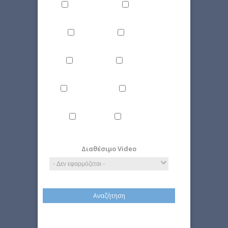
Άνθρωπος
Γενικά
Δίκαιο
Επιστήμη
Ιστορία
Οικονομία
Περιβάλλον
Πολιτική
Τέχνη
Τεχνολογία
Διαθέσιμο Video