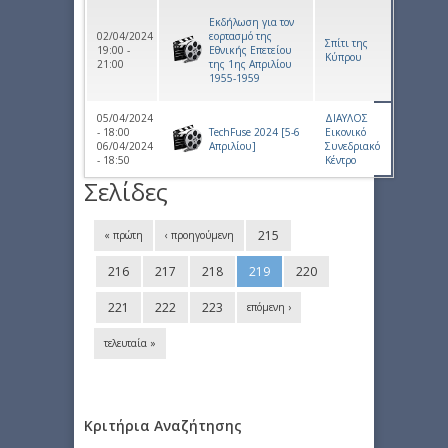
Εκδήλωση για τον
02/04/2024
εορτασμό της
Σπίτι της
19:00 -
Εθνικής Επετείου
Κύπρου
21:00
της 1ης Απριλίου
1955-1959
05/04/2024
ΔΙΑΥΛΟΣ
- 18:00
TechFuse 2024 [5-6
Εικονικό
06/04/2024
Aπριλίου]
Συνεδριακό
- 18:50
Κέντρο
Σελίδες
215
« πρώτη
‹ προηγούμενη
216
217
218
219
220
221
222
223
επόμενη ›
τελευταία »
Κριτήρια Αναζήτησης