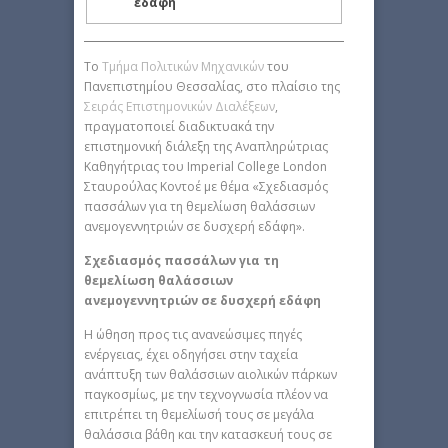
εδάφη
Το
Τμήμα Πολιτικών Μηχανικών
του
Πανεπιστημίου Θεσσαλίας, στο πλαίσιο της
Σειράς Επιστημονικών Διαλέξεων
,
πραγματοποιεί διαδικτυακά την
επιστημονική διάλεξη της Αναπληρώτριας
Καθηγήτριας του Imperial College London
Σταυρούλας Κοντοέ με θέμα «Σχεδιασμός
πασσάλων για τη θεμελίωση θαλάσσιων
ανεμογεννητριών σε δυσχερή εδάφη».
Σχεδιασμός πασσάλων για τη
θεμελίωση θαλάσσιων
ανεμογεννητριών σε δυσχερή εδάφη
Η ώθηση προς τις ανανεώσιμες πηγές
ενέργειας, έχει οδηγήσει στην ταχεία
ανάπτυξη των θαλάσσιων αιολικών πάρκων
παγκοσμίως, με την τεχνογνωσία πλέον να
επιτρέπει τη θεμελίωσή τους σε μεγάλα
θαλάσσια βάθη και την κατασκευή τους σε