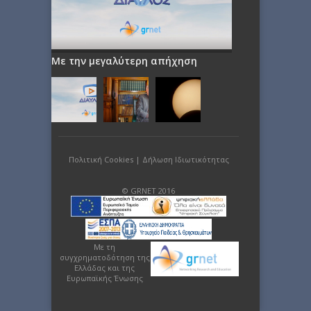
Με την μεγαλύτερη απήχηση
Πολιτική Cookies
|
Δήλωση Ιδιωτικότητας
© GRNET 2016
Με τη
συγχρηματοδότηση της
Ελλάδας και της
Ευρωπαϊκής Ένωσης