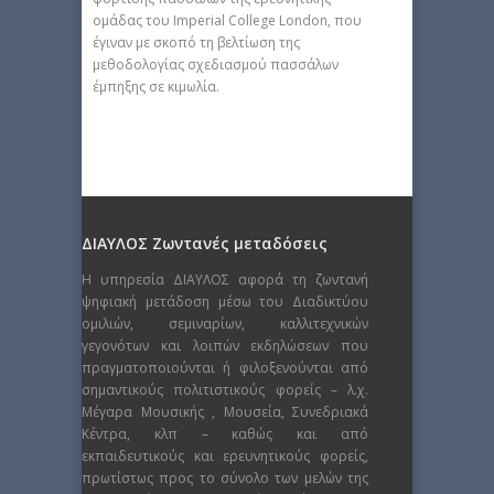
ομάδας του Imperial College London, που
έγιναν με σκοπό τη βελτίωση της
μεθοδολογίας σχεδιασμού πασσάλων
έμπηξης σε κιμωλία.
ΔΙΑΥΛΟΣ Ζωντανές μεταδόσεις
Η υπηρεσία ΔΙΑΥΛΟΣ αφορά τη ζωντανή
ψηφιακή μετάδοση μέσω του Διαδικτύου
ομιλιών, σεμιναρίων, καλλιτεχνικών
γεγονότων και λοιπών εκδηλώσεων που
πραγματοποιούνται ή φιλοξενούνται από
σημαντικούς πολιτιστικούς φορείς – λ.χ.
Μέγαρα Μουσικής , Μουσεία, Συνεδριακά
Κέντρα, κλπ – καθώς και από
εκπαιδευτικούς και ερευνητικούς φορείς,
πρωτίστως προς το σύνολο των μελών της