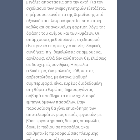
μεγάλες αποστάσεις από την ακτή. Για τον
σχεδιασμό των ανεμογεννητριών εξετάζεται
η φέρουσα ικανότητα της θεμελίωσης υπό
αξονικό και πλευρικό φορτίο, σε στατική
καθώς και σε ανακυκλική φόρτιση, λόγω της
δράσης του ανέμου και των κυμάτων. Οι
υπάρχουσες μεθοδολογίες σχεδιασμού
είναι γενικά επαρκείς για κοινές εδαφικές
συνθήκες (π.χ. θεμελιώσεις σε άμμους και
αργίλους), αλλά δεν καλύπτουν θεμελιώσεις
σε δυσχερείς συνθήκες. Η κιμωλία
ειδικότερα, ένα μαλακός, εύθρυπτος
ασβεστόλιθος, με έντονα ψαθυρή
συμπεριφορά, είναι ευρέως διαδεδομένη
στη Βόρεια Ευρώπη, δημιουργώντας
σοβαρά προβλήματα στον σχεδιασμό
εμπηγνυόμενων πασσάλων. Στην
παρουσίαση θα γίνει επισκόπηση των
αποτελεσμάτων μιας σειράς εργασιών, με
βάση εργαστηριακές δοκιμές σε κιμωλία,
δοκιμές πεδίου σε πασσάλους και
αριθμητικές προσομοιώσεις πλευρικής
φόρτισης πασσάλων της ερευνητικής