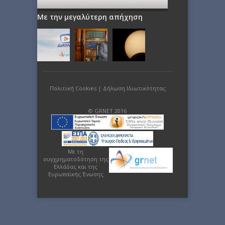
Με την μεγαλύτερη απήχηση
Πολιτική Cookies
|
Δήλωση Ιδιωτικότητας
© GRNET 2016
Με τη
συγχρηματοδότηση της
Ελλάδας και της
Ευρωπαϊκής Ένωσης