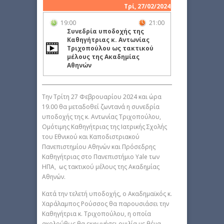
Τρί, 27/02/2024
19:00
21:00
Συνεδρία υποδοχής της
Καθηγήτριας κ. Αντωνίας
Τριχοπούλου ως τακτικού
μέλους της Ακαδημίας
Αθηνών
Την Τρίτη 27 Φεβρουαρίου 2024 και ώρα
19.00 θα μεταδοθεί ζωντανά η συνεδρία
υποδοχής της κ. Αντωνίας Τριχοπούλου,
Ομότιμης Καθηγήτριας της Ιατρικής Σχολής
του Εθνικού και Καποδιστριακού
Πανεπιστημίου Αθηνών και Πρόσεδρης
Καθηγήτριας στο Πανεπιστήμιο Yale των
ΗΠΑ, ως τακτικού μέλους της Ακαδημίας
Αθηνών.
Κατά την τελετή υποδοχής, ο Ακαδημαϊκός κ.
Χαράλαμπος Ρούσσος θα παρουσιάσει την
Καθηγήτρια κ. Τριχοπούλου, η οποία
ακολούθως θα εκφωνήσει ομιλία με θέμα