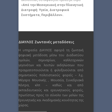
«
Από την Μεσογειακή στην Πλανητική
Διατροφή: Υγεία, Διατροφικά
Συστήματα, Περιβάλλον».
ΔΙΑΥΛΟΣ Ζωντανές μεταδόσεις
Η υπηρεσία ΔΙΑΥΛΟΣ αφορά τη ζωντανή
ψηφιακή μετάδοση μέσω του Διαδικτύου
ομιλιών, σεμιναρίων, καλλιτεχνικών
γεγονότων και λοιπών εκδηλώσεων που
πραγματοποιούνται ή φιλοξενούνται από
σημαντικούς πολιτιστικούς φορείς – λ.χ.
Μέγαρα Μουσικής , Μουσεία, Συνεδριακά
Κέντρα, κλπ – καθώς και από
εκπαιδευτικούς και ερευνητικούς φορείς,
πρωτίστως προς το σύνολο των μελών της
Ερευνητικής και Ακαδημαϊκής κοινότητας της
χώρας.