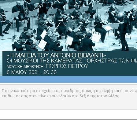
Για αναλυτικότερα στοιχεία μιας συνεδρίας, όπως η περίληψη και οι συντελ
επιθυμίας σας στον πίνακα συνεδριών στα δεξιά της ιστοσελίδας