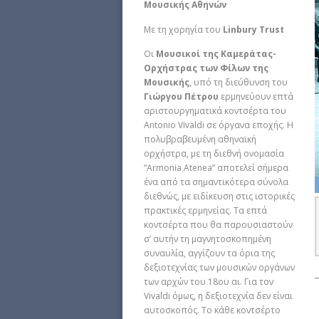
Μουσικής Αθηνών
Με τη χορηγία του
Linbury Τrust
Οι
Μουσικοί της Καμεράτας-
Ορχήστρας των Φίλων της
Μουσικής
, υπό τη διεύθυνση του
Γιώργου Πέτρου
ερμηνεύουν επτά
αριστουργηματικά κοντσέρτα του
Antonio Vivaldi σε όργανα εποχής. H
πολυβραβευμένη αθηναϊκή
ορχήστρα, με τη διεθνή ονομασία
“Armonia Atenea” αποτελεί σήμερα
ένα από τα σημαντικότερα σύνολα
διεθνώς, με ειδίκευση στις ιστορικές
πρακτικές ερμηνείας. Τα επτά
κοντσέρτα που θα παρουσιαστούν
σ’ αυτήν τη μαγνητοσκοπημένη
συναυλία, αγγίζουν τα όρια της
δεξιοτεχνίας των μουσικών οργάνων
των αρχών του 18ου αι. Για τον
Vivaldi όμως, η δεξιοτεχνία δεν είναι
αυτοσκοπός. Το κάθε κοντσέρτο