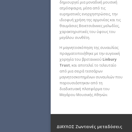
δημιουργεί μια μοναδική μουσική
ατμόσφαιρα, μέσα από τις
ευρηματικές ενορχηστρώσεις, την
ιδιοφυή χρήση της αρμονίας και τις
θαυμάσιες Βενετσιάνικες μελωδίες,
χαρακτηριστικές του ύφους του
μεγάλου συνθέτη.
Η μαγνητοσκόπηση της συναυλίας
πραγματοποιήθηκε με την ευγενική
χορηγία του βρετανικού
Linbury
Trust
, και αποτελεί το τελευταίο
από μια σειρά τεσσάρων
μαγνητοσκοπημένων συναυλιών που
παρουσιάστηκαν από τη
διαδικτυακή πλατφόρμα του
Μεγάρου Μουσικής Αθηνών.
ΔΙΑΥΛΟΣ Ζωντανές μεταδόσεις