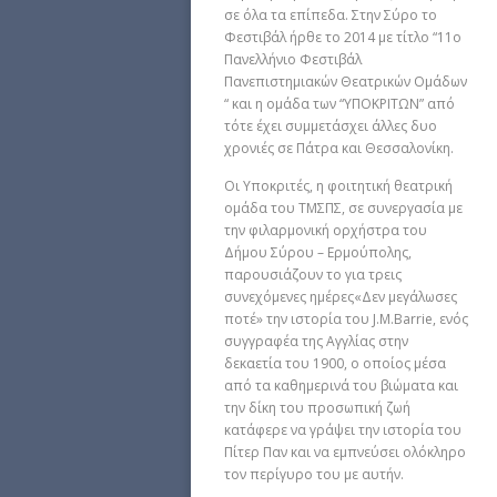
σε όλα τα επίπεδα. Στην Σύρο το
Φεστιβάλ ήρθε το 2014 με τίτλο “11ο
Πανελλήνιο Φεστιβάλ
Πανεπιστημιακών Θεατρικών Ομάδων
“ και η ομάδα των “ΥΠΟΚΡΙΤΩΝ” από
τότε έχει συμμετάσχει άλλες δυο
χρονιές σε Πάτρα και Θεσσαλονίκη.
Οι Υποκριτές, η φοιτητική θεατρική
ομάδα του ΤΜΣΠΣ, σε συνεργασία με
την φιλαρμονική ορχήστρα του
Δήμου Σύρου – Ερμούπολης,
παρουσιάζουν το για τρεις
συνεχόμενες ημέρες«Δεν μεγάλωσες
ποτέ» την ιστορία του J.M.Barrie, ενός
συγγραφέα της Αγγλίας στην
δεκαετία του 1900, ο οποίος μέσα
από τα καθημερινά του βιώματα και
την δίκη του προσωπική ζωή
κατάφερε να γράψει την ιστορία του
Πίτερ Παν και να εμπνεύσει ολόκληρο
τον περίγυρο του με αυτήν.