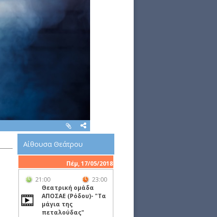
Αίθουσα Θεάτρου
Πέμ, 17/05/2018
21:00
23:00
Θεατρική ομάδα
ΑΠΟΣΑΕ (Ρόδου)- "Τα
μάγια της
πεταλούδας"