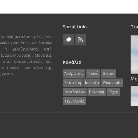
Social Links
Tra
ψηφιακή μετάδοση μέσω του
χνικών γεγονότων και λοιπών
ι ή φιλοξενούνται από
 Μέγαρα Μουσικής , Μουσεία,
 από εκπαιδευτικούς και
Κανάλια
 το σύνολο των μελών της
Άνθρωπος
Γενικά
Δίκαιο
ς χώρας.
Με
Επιστήμη
Ιστορία
Οικονομία
Περιβάλλον
Πολιτική
Τέχνη
Τεχνολογία