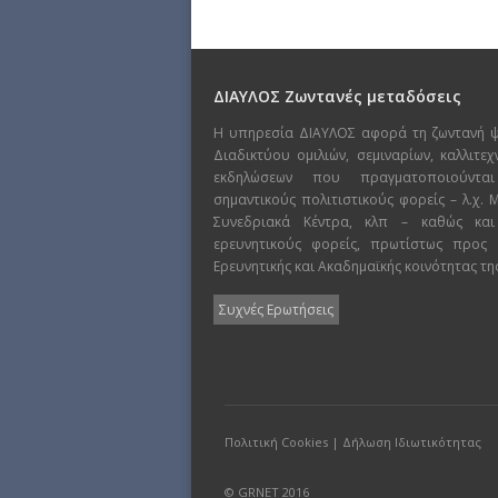
ΔΙΑΥΛΟΣ Ζωντανές μεταδόσεις
Η υπηρεσία ΔΙΑΥΛΟΣ αφορά τη ζωντανή 
Διαδικτύου ομιλιών, σεμιναρίων, καλλιτε
εκδηλώσεων που πραγματοποιούντα
σημαντικούς πολιτιστικούς φορείς – λ.χ.
Συνεδριακά Κέντρα, κλπ – καθώς και
ερευνητικούς φορείς, πρωτίστως προς
Ερευνητικής και Ακαδημαϊκής κοινότητας τη
Συχνές Ερωτήσεις
Πολιτική Cookies
|
Δήλωση Ιδιωτικότητας
© GRNET 2016