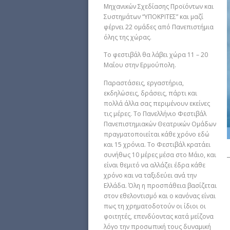
Μηχανικών Σχεδίασης Προϊόντων και
Συστημάτων “ΥΠΟΚΡΙΤΕΣ” και μαζί
φέρνει 22 ομάδες από Πανεπιστήμια
όλης της χώρας.
Το φεστιβάλ θα λάβει χώρα 11 – 20
Μαΐου στην Ερμούπολη.
Παραστάσεις, εργαστήρια,
εκδηλώσεις, δράσεις, πάρτι και
πολλά άλλα σας περιμένουν εκείνες
τις μέρες. To Πανελλήνιο Φεστιβάλ
Πανεπιστημιακών Θεατρικών Ομάδων
πραγματοποιείται κάθε χρόνο εδώ
και 15 χρόνια. Το Φεστιβάλ κρατάει
συνήθως 10 μέρες μέσα στο Μάιο, και
είναι θεμιτό να αλλάζει έδρα κάθε
χρόνο και να ταξιδεύει ανά την
Ελλάδα. Όλη η προσπάθεια βασίζεται
στον εθελοντισμό και ο κανόνας είναι
πως τη χρηματοδοτούν οι ίδιοι οι
φοιτητές, επενδύοντας κατά μείζονα
λόγο την προσωπική τους δυναμική