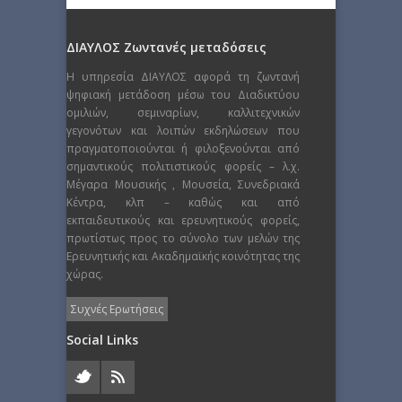
ΔΙΑΥΛΟΣ Ζωντανές μεταδόσεις
Η υπηρεσία ΔΙΑΥΛΟΣ αφορά τη ζωντανή
ψηφιακή μετάδοση μέσω του Διαδικτύου
ομιλιών, σεμιναρίων, καλλιτεχνικών
γεγονότων και λοιπών εκδηλώσεων που
πραγματοποιούνται ή φιλοξενούνται από
σημαντικούς πολιτιστικούς φορείς – λ.χ.
Μέγαρα Μουσικής , Μουσεία, Συνεδριακά
Κέντρα, κλπ – καθώς και από
εκπαιδευτικούς και ερευνητικούς φορείς,
πρωτίστως προς το σύνολο των μελών της
Ερευνητικής και Ακαδημαϊκής κοινότητας της
χώρας.
Συχνές Ερωτήσεις
Social Links