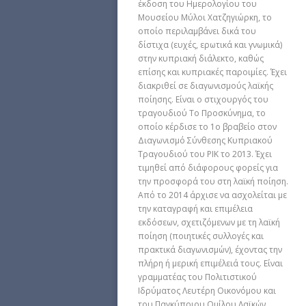
έκδοση του Ημερολογίου του
Μουσείου Μύλοι Χατζηγιώρκη, το
οποίο περιλαμβάνει δικά του
δίστιχα (ευχές, ερωτικά και γνωμικά)
στην κυπριακή διάλεκτο, καθώς
επίσης και κυπριακές παροιμίες. Έχει
διακριθεί σε διαγωνισμούς λαϊκής
ποίησης. Είναι ο στιχουργός του
τραγουδιού Το Προσκύνημα, το
οποίο κέρδισε το 1ο βραβείο στον
Διαγωνισμό Σύνθεσης Κυπριακού
Τραγουδιού του ΡΙΚ το 2013. Έχει
τιμηθεί από διάφορους φορείς για
την προσφορά του στη λαϊκή ποίηση.
Από το 2014 άρχισε να ασχολείται με
την καταγραφή και επιμέλεια
εκδόσεων, σχετιζόμενων με τη λαϊκή
ποίηση (ποιητικές συλλογές και
πρακτικά διαγωνισμών), έχοντας την
πλήρη ή μερική επιμέλειά τους. Είναι
γραμματέας του Πολιτιστικού
Ιδρύματος Λευτέρη Οικονόμου και
του Παγκύπριου Ομίλου Λαϊκών