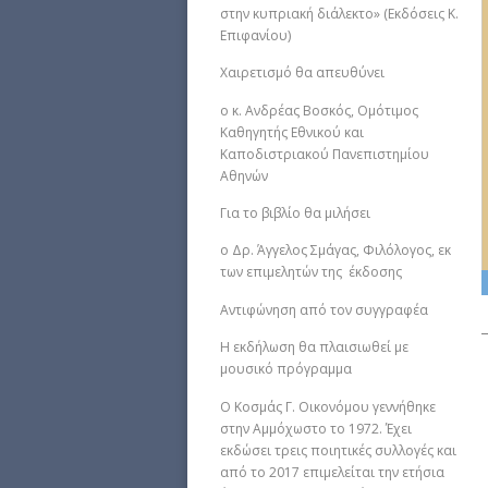
στην κυπριακή διάλεκτο» (Εκδόσεις Κ.
Επιφανίου)
Χαιρετισμό θα απευθύνει
ο κ. Ανδρέας Βοσκός, Ομότιμος
Καθηγητής Εθνικού και
Καποδιστριακού Πανεπιστημίου
Αθηνών
Για το βιβλίο θα μιλήσει
ο Δρ. Άγγελος Σμάγας, Φιλόλογος, εκ
των επιμελητών της έκδοσης
Aντιφώνηση από τον συγγραφέα
Η εκδήλωση θα πλαισιωθεί με
μουσικό πρόγραμμα
Ο Κοσμάς Γ. Οικονόμου γεννήθηκε
στην Αμμόχωστο το 1972. Έχει
εκδώσει τρεις ποιητικές συλλογές και
από το 2017 επιμελείται την ετήσια