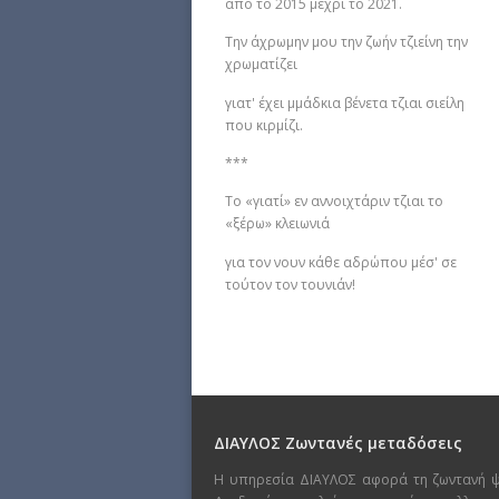
από το 2015 μέχρι το 2021.
Την άχρωμην μου την ζωήν τζιείνη την
χρωματίζει
γιατ' έχει μμάδκια βένετα τζιαι σιείλη
που κιρμίζι.
***
Το «γιατί» εν αννοιχτάριν τζιαι το
«ξέρω» κλειωνιά
για τον νουν κάθε αδρώπου μέσ' σε
τούτον τον τουνιάν!
ΔΙΑΥΛΟΣ Ζωντανές μεταδόσεις
Η υπηρεσία ΔΙΑΥΛΟΣ αφορά τη ζωντανή 