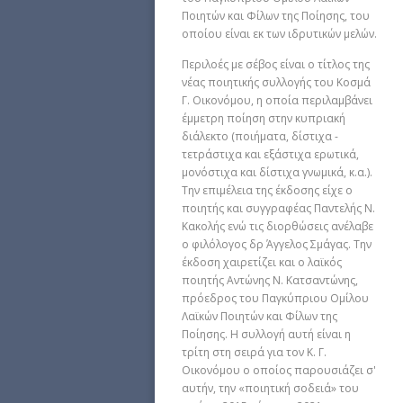
Ποιητών και Φίλων της Ποίησης, του
οποίου είναι εκ των ιδρυτικών μελών.
Περιλοές με σέβος είναι ο τίτλος της
νέας ποιητικής συλλογής του Κοσμά
Γ. Οικονόμου, η οποία περιλαμβάνει
έμμετρη ποίηση στην κυπριακή
διάλεκτο (ποιήματα, δίστιχα -
τετράστιχα και εξάστιχα ερωτικά,
μονόστιχα και δίστιχα γνωμικά, κ.α.).
Την επιμέλεια της έκδοσης είχε ο
ποιητής και συγγραφέας Παντελής Ν.
Κακολής ενώ τις διορθώσεις ανέλαβε
ο φιλόλογος δρ Άγγελος Σμάγας. Την
έκδοση χαιρετίζει και ο λαϊκός
ποιητής Αντώνης Ν. Κατσαντώνης,
πρόεδρος του Παγκύπριου Ομίλου
Λαϊκών Ποιητών και Φίλων της
Ποίησης. Η συλλογή αυτή είναι η
τρίτη στη σειρά για τον Κ. Γ.
Οικονόμου ο οποίος παρουσιάζει σ'
αυτήν, την «ποιητική σοδειά» του