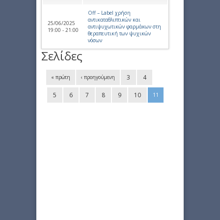
Off – Label χρήση
αντικαταθλιπτικών και
25/06/2025
αντιψυχωτικών φαρμάκων στη
19:00 - 21:00
θεραπευτική των ψυχικών
νόσων
Σελίδες
3
4
« πρώτη
‹ προηγούμενη
5
6
7
8
9
10
11