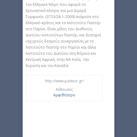
τον Ελληνικό Νόμο που αφορά τα
Ερευνητικά κέντρα, και μια Διμερή
Συμφωνία (3733/28-1-2009) ανάμεσα στο
Ελληνικό κράτος και το Ινστιτούτο Παστέρ
στο Παρίσι. Είναι μέλος του Διεθνούς
Δικτύου Ινστιτούτων Παστέρ, και διατηρεί
ισχυρούς δεσμούς συνεργασίας με το
Ινστιτούτο Παστέρ στο Παρίσι και άλλα
Ινστιτούτα του Δικτύου στη Βόρεια και
Κεντρική Αφρική, στην ΝΑ Ασία, την
Ευρώπη και τον Καναδά.
http://www.pasteur.gr/
Αίθουσες
Αμφιθέατρο