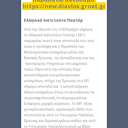
https://new.diavlos.grnet.gr
Ελληνικό Ινστιτούτο Παστέρ
Από την ίδρυσή του (1920) μέχρι σήμερα,
το Ελληνικό Ινστιτούτο Παστέρ ( ΕΙΠ )
παραμένει πιστό στην αποστολή του που
είναι η πρόληψη και η θεραπεία των
Μολυσματικών νοσημάτων μέσω της
Βασικής Έρευνας, της Εκπαίδευσης και της
προσφοράς Υπηρεσιών στη Δημόσια
Υγεία. Πέρα από την εστίαση στην
καταπολέμηση των μολυσματικών
νοσημάτων, στόχο της Έρευνας στο ΕΙΠ
σήμερα αποτελεί και η καταπολέμηση
άλλων νοσημάτων όπως τα αυτοάνοσα, τα
νευροεκφυλιστικά, τα νευρομυικά και
διάφορες μορφές καρκίνου. Το ΕΙΠ : Είναι
μη κερδοσκοπικός οργανισμός ΝΠΙΔ που
εποπτεύεται από το Υπουργείο Παιδείας,
Έρευνας και Θρησκευμάτων καθώς και από
το Υπουργείο ΥγείαςΛειτουργεί με βάση