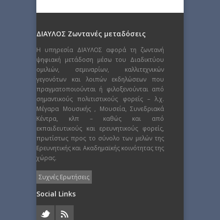
ΔΙΑΥΛΟΣ Ζωντανές μεταδόσεις
Η υπηρεσία ΔΙΑΥΛΟΣ αφορά τη ζωντανή
ψηφιακή μετάδοση μέσω του Διαδικτύου
ομιλιών, σεμιναρίων, καλλιτεχνικών
γεγονότων και λοιπών εκδηλώσεων που
πραγματοποιούνται ή φιλοξενούνται από
σημαντικούς πολιτιστικούς φορείς – λ.χ.
Μέγαρα Μουσικής , Μουσεία, Συνεδριακά
Κέντρα, κλπ – καθώς και από
εκπαιδευτικούς και ερευνητικούς φορείς,
πρωτίστως προς το σύνολο των μελών της
Ερευνητικής και Ακαδημαϊκής κοινότητας της
χώρας.
Συχνές Ερωτήσεις
Social Links