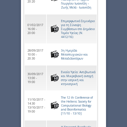
20:20
Γεωργίου Ιωαννίδη –
Ζωής Μελά - Ιωαννίδη
Επιμορφωτικό Σεμινάριο
01/02/2017
για τη Σύναψη
16:00 -
Συμβάσεων στο Δημόσιο
20:00
Τομέα Υγείας (Ν.
4412/16)
28/09/2017
3η Ημερίδα
10:00 -
Μεταπτυχιακών και
20:30
Μεταδιδακτόρων
Ενιαία Υγεία: Αντιβιωτικά
30/09/2017
και Μικροβιακή αντοχή
13:00 -
στην ιατρική και
19:00
κτηνιατρική
The 12 th Conference of
11/10/2017 -
the Hellenic Society for
14:30
Computational Biology
13/10/2017 -
and Bioinformatics
19:00
[11/10 - 13/10]