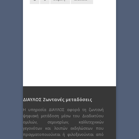
ΔΙΑΥΛΟΣ Ζωντανές μεταδόσεις
Η υπηρεσία ΔΙΑΥΛΟΣ αφορά τη ζωντανή
ψηφιακή μετάδοση μέσω του Διαδικτύου
ομιλιών, σεμιναρίων, καλλιτεχνικών
γεγονότων και λοιπών εκδηλώσεων που
πραγματοποιούνται ή φιλοξενούνται από