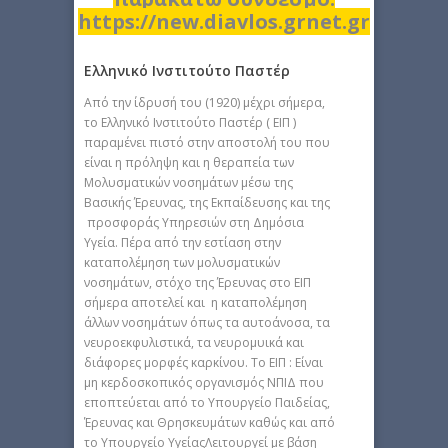
https://new.diavlos.grnet.gr
Ελληνικό Ινστιτούτο Παστέρ
Από την ίδρυσή του (1920) μέχρι σήμερα,
το Ελληνικό Ινστιτούτο Παστέρ ( ΕΙΠ )
παραμένει πιστό στην αποστολή του που
είναι η πρόληψη και η θεραπεία των
Μολυσματικών νοσημάτων μέσω της
Βασικής Έρευνας, της Εκπαίδευσης και της
προσφοράς Υπηρεσιών στη Δημόσια
Υγεία. Πέρα από την εστίαση στην
καταπολέμηση των μολυσματικών
νοσημάτων, στόχο της Έρευνας στο ΕΙΠ
σήμερα αποτελεί και η καταπολέμηση
άλλων νοσημάτων όπως τα αυτοάνοσα, τα
νευροεκφυλιστικά, τα νευρομυικά και
διάφορες μορφές καρκίνου. Το ΕΙΠ : Είναι
μη κερδοσκοπικός οργανισμός ΝΠΙΔ που
εποπτεύεται από το Υπουργείο Παιδείας,
Έρευνας και Θρησκευμάτων καθώς και από
το Υπουργείο ΥγείαςΛειτουργεί με βάση