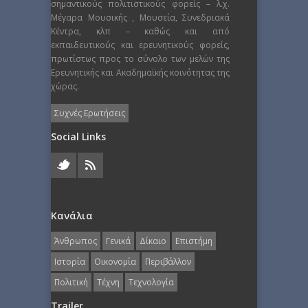
σημαντικούς πολιτιστικούς φορείς – λ.χ.
Μέγαρα Μουσικής , Μουσεία, Συνεδριακά
Κέντρα, κλπ – καθώς και από
εκπαιδευτικούς και ερευνητικούς φορείς,
πρωτίστως προς το σύνολο των μελών της
Ερευνητικής και Ακαδημαϊκής κοινότητας της
χώρας.
Συχνές Ερωτήσεις
Social Links
Κανάλια
Άνθρωπος
Γενικά
Δίκαιο
Επιστήμη
Ιστορία
Οικονομία
Περιβάλλον
Πολιτική
Τέχνη
Τεχνολογία
Trailer