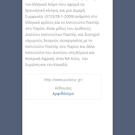
τον Ελληνικό Νόμο που αφορά τα
Ερευνητικά κέντρα, και μια Διμερή
Συμφωνία (3733/28-1-2009) ανάμεσα στο
Ελληνικό κράτος και το Ινστιτούτο Παστέρ
στο Παρίσι. Είναι μέλος του Διεθνούς
Δικτύου Ινστιτούτων Παστέρ, και διατηρεί
ισχυρούς δεσμούς συνεργασίας με το
Ινστιτούτο Παστέρ στο Παρίσι και άλλα
Ινστιτούτα του Δικτύου στη Βόρεια και
Κεντρική Αφρική, στην ΝΑ Ασία, την
Ευρώπη και τον Καναδά.
http://www.pasteur.gr/
Αίθουσες
Αμφιθέατρο