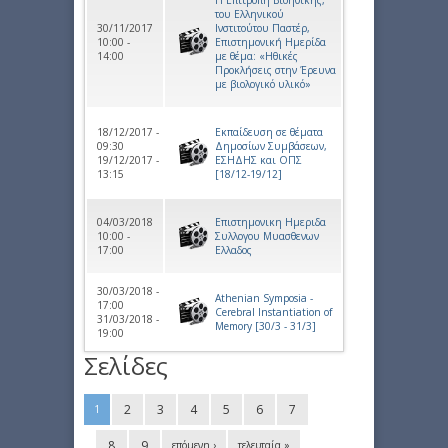
Η Επιτροπή Βιοηθικής,
του Ελληνικού
30/11/2017
Ινστιτούτου Παστέρ,
10:00 -
Eπιστημονική Ημερίδα
14:00
με θέμα: «Ηθικές
Προκλήσεις στην Έρευνα
με βιολογικό υλικό»
18/12/2017 -
Εκπαίδευση σε θέματα
09:30
Δημοσίων Συμβάσεων,
19/12/2017 -
ΕΣΗΔΗΣ και ΟΠΣ
13:15
[18/12-19/12]
04/03/2018
Επιστημονικη Ημεριδα
10:00 -
Συλλογου Μυασθενων
17:00
Ελλαδος
30/03/2018 -
Athenian Symposia -
17:00
Cerebral Instantiation of
31/03/2018 -
Memory [30/3 - 31/3]
19:00
Σελίδες
2
3
4
5
6
7
1
8
9
επόμενη ›
τελευταία »