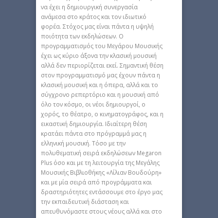
να έχει η δημιουργική συνεργασία
ανάμεσα στο κράτος και τον ιδιωτικό
φορέα. Στόχος μας είναι πάντα η υψηλή
ποιότητα των εκδηλώσεων. Ο
προγραμματισμός του Μεγάρου Μουσικής
έχει ως κύριο άξονα την κλασική μουσική
αλλά δεν περιορίζεται εκεί. Σημαντική θέση
στον προγραμματισμό μας έχουν πάντα η
κλασική μουσική και η όπερα, αλλά και το
σύγχρονο ρεπερτόριο και η μουσική από
όλο τον κόσμο, οι νέοι δημιουργοί, ο
χορός, το θέατρο, ο κινηματογράφος, και η
εικαστική δημιουργία. Ιδιαίτερη θέση
κρατάει πάντα στο πρόγραμμά μας η
ελληνική μουσική. Τόσο με την
πολυθεματική σειρά εκδηλώσεων Megaron
Plus όσο και με τη λειτουργία της Μεγάλης
Μουσικής Βιβλιοθήκης «Λίλιαν Βουδούρη»
και με μία σειρά από προγράμματα και
δραστηριότητες εντάσσουμε στο έργο μας
την εκπαιδευτική διάσταση και
απευθυνόμαστε στους νέους αλλά και στο