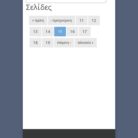
Σελίδες
11
12
« πρώτη
‹ προηγούμενη
13
14
15
16
17
18
19
επόμενη ›
τελευταία »