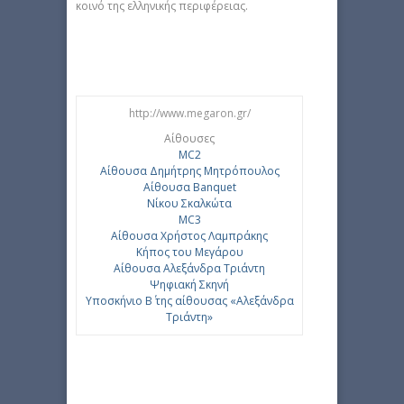
κοινό της ελληνικής περιφέρειας.
http://www.megaron.gr/
Αίθουσες
MC2
Αίθουσα Δημήτρης Μητρόπουλος
Αίθουσα Banquet
Νίκου Σκαλκώτα
MC3
Aίθουσα Χρήστος Λαμπράκης
Κήπος του Μεγάρου
Αίθουσα Αλεξάνδρα Τριάντη
Ψηφιακή Σκηνή
Υποσκήνιο Β΄ της αίθουσας «Αλεξάνδρα
Τριάντη»