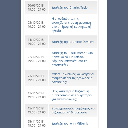
20/06/2018
Διάλεξη του Charles Taylor
19:00 - 21:00
Η σπουδαιότητα της
03/10/2018
ενασχόλησης με τη μουσική
19:00 - 21:00
από τη βρεφική και νηπιακή
ηλικία
11/10/2018
Διάλεξη της Laurence Devillers
19:00 - 21:00
Διάλεξη του Paul Mason : «Το
22/10/2018
Εργατικό Κόμμα υπό τον
19:00 - 21:00
Κόρμπιν. Αποτελέσματα και
προοπτικές»
Μπορεί η διεθνής κοινότητα να
23/10/2018
αντιμετωπίσει τις προκλήσεις
19:00 - 21:00
ασφαλείας;
Πώς κατάφερε η Βυζαντινή
13/11/2018
αυτοκρατορία να επικρατήσει
19:00 - 21:00
για έντεκα αιώνες;
15/11/2018
Συνταγματισμός, μαρξισμός και
19:00 - 21:00
ριζοσπαστική δημοκρατία
28/11/2018
Διάλεξη του John Milbank
19:00 - 21:00