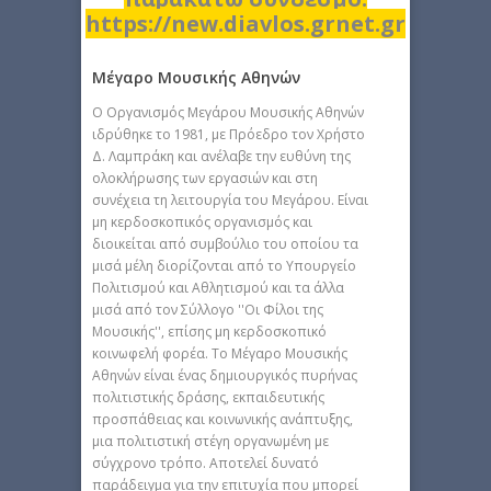
https://new.diavlos.grnet.gr
Μέγαρο Μουσικής Αθηνών
Ο Οργανισμός Μεγάρου Μουσικής Αθηνών
ιδρύθηκε το 1981, με Πρόεδρο τον Χρήστο
Δ. Λαμπράκη και ανέλαβε την ευθύνη της
ολοκλήρωσης των εργασιών και στη
συνέχεια τη λειτουργία του Μεγάρου. Eίναι
μη κερδοσκοπικός οργανισμός και
διοικείται από συμβούλιο του οποίου τα
μισά μέλη διορίζονται από το Υπουργείο
Πολιτισμού και Αθλητισμού και τα άλλα
μισά από τον Σύλλογο ''Οι Φίλοι της
Μουσικής'', επίσης μη κερδοσκοπικό
κοινωφελή φορέα. Το Μέγαρο Μουσικής
Αθηνών είναι ένας δημιουργικός πυρήνας
πολιτιστικής δράσης, εκπαιδευτικής
προσπάθειας και κοινωνικής ανάπτυξης,
μια πολιτιστική στέγη οργανωμένη με
σύγχρονο τρόπο. Αποτελεί δυνατό
παράδειγμα για την επιτυχία που μπορεί