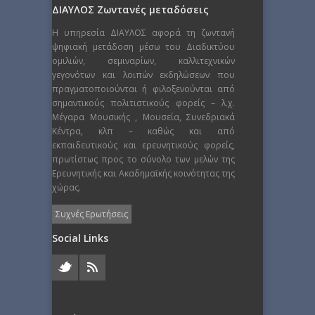
ΔΙΑΥΛΟΣ Ζωντανές μεταδόσεις
Η υπηρεσία ΔΙΑΥΛΟΣ αφορά τη ζωντανή
ψηφιακή μετάδοση μέσω του Διαδικτύου
ομιλιών, σεμιναρίων, καλλιτεχνικών
γεγονότων και λοιπών εκδηλώσεων που
πραγματοποιούνται ή φιλοξενούνται από
σημαντικούς πολιτιστικούς φορείς – λ.χ.
Μέγαρα Μουσικής , Μουσεία, Συνεδριακά
Κέντρα, κλπ – καθώς και από
εκπαιδευτικούς και ερευνητικούς φορείς,
πρωτίστως προς το σύνολο των μελών της
Ερευνητικής και Ακαδημαϊκής κοινότητας της
χώρας.
Συχνές Ερωτήσεις
Social Links