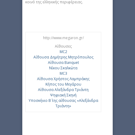
κοινό της ελληνικής περιφέρειας.
http://www.megaron.gr/
Αίθουσες
MC2
Αίθουσα Δημήτρης Μητρόπουλος
Αίθουσα Banquet
Νίκου Σκαλκώτα
MC3
Aίθουσα Χρήστος Λαμπράκης
Κήπος του Μεγάρου
Αίθουσα Αλεξάνδρα Τριάντη
Ψηφιακή Σκηνή
Υποσκήνιο Β΄ της αίθουσας «Αλεξάνδρα
Τριάντη»