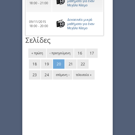
μαθήματα για έναν
18:00 - 21:00
Μεγάλο Κόσμο
Δεκαεννέα μικρά
09/11/2015
μαθήματα για έναν
18:00 - 20:00
Μεγάλο Κόσμο
Σελίδες
16
17
« πρώτη
‹ προηγούμενη
18
19
20
21
22
23
24
επόμενη ›
τελευταία »