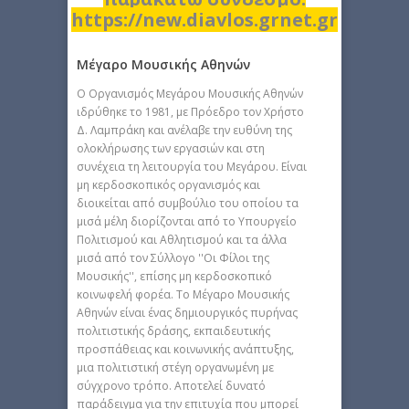
https://new.diavlos.grnet.gr
Μέγαρο Μουσικής Αθηνών
Ο Οργανισμός Μεγάρου Μουσικής Αθηνών
ιδρύθηκε το 1981, με Πρόεδρο τον Χρήστο
Δ. Λαμπράκη και ανέλαβε την ευθύνη της
ολοκλήρωσης των εργασιών και στη
συνέχεια τη λειτουργία του Μεγάρου. Eίναι
μη κερδοσκοπικός οργανισμός και
διοικείται από συμβούλιο του οποίου τα
μισά μέλη διορίζονται από το Υπουργείο
Πολιτισμού και Αθλητισμού και τα άλλα
μισά από τον Σύλλογο ''Οι Φίλοι της
Μουσικής'', επίσης μη κερδοσκοπικό
κοινωφελή φορέα. Το Μέγαρο Μουσικής
Αθηνών είναι ένας δημιουργικός πυρήνας
πολιτιστικής δράσης, εκπαιδευτικής
προσπάθειας και κοινωνικής ανάπτυξης,
μια πολιτιστική στέγη οργανωμένη με
σύγχρονο τρόπο. Αποτελεί δυνατό
παράδειγμα για την επιτυχία που μπορεί