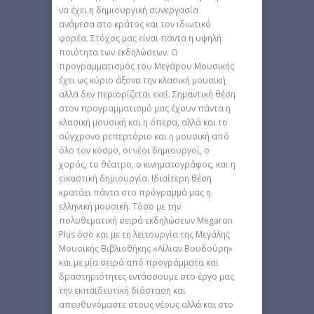
να έχει η δημιουργική συνεργασία
ανάμεσα στο κράτος και τον ιδιωτικό
φορέα. Στόχος μας είναι πάντα η υψηλή
ποιότητα των εκδηλώσεων. Ο
προγραμματισμός του Μεγάρου Μουσικής
έχει ως κύριο άξονα την κλασική μουσική
αλλά δεν περιορίζεται εκεί. Σημαντική θέση
στον προγραμματισμό μας έχουν πάντα η
κλασική μουσική και η όπερα, αλλά και το
σύγχρονο ρεπερτόριο και η μουσική από
όλο τον κόσμο, οι νέοι δημιουργοί, ο
χορός, το θέατρο, ο κινηματογράφος, και η
εικαστική δημιουργία. Ιδιαίτερη θέση
κρατάει πάντα στο πρόγραμμά μας η
ελληνική μουσική. Τόσο με την
πολυθεματική σειρά εκδηλώσεων Megaron
Plus όσο και με τη λειτουργία της Μεγάλης
Μουσικής Βιβλιοθήκης «Λίλιαν Βουδούρη»
και με μία σειρά από προγράμματα και
δραστηριότητες εντάσσουμε στο έργο μας
την εκπαιδευτική διάσταση και
απευθυνόμαστε στους νέους αλλά και στο