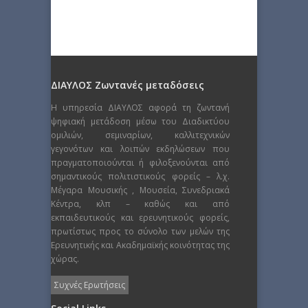
ΔΙΑΥΛΟΣ Ζωντανές μεταδόσεις
Η υπηρεσία ΔΙΑΥΛΟΣ αφορά τη ζωντανή
ψηφιακή μετάδοση μέσω του Διαδικτύου
ομιλιών, σεμιναρίων, καλλιτεχνικών
γεγονότων και λοιπών εκδηλώσεων που
πραγματοποιούνται ή φιλοξενούνται από
σημαντικούς πολιτιστικούς φορείς – λ.χ.
Μέγαρα Μουσικής , Μουσεία, Συνεδριακά
Κέντρα, κλπ – καθώς και από
εκπαιδευτικούς και ερευνητικούς φορείς,
πρωτίστως προς το σύνολο των μελών της
Ερευνητικής και Ακαδημαϊκής κοινότητας της
χώρας.
Συχνές Ερωτήσεις