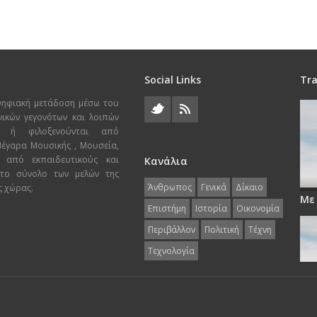
Social Links
Tra
ψηφιακή μετάδοση μέσω του
χνικών γεγονότων και λοιπών
ι ή φιλοξενούνται από
 Μέγαρα Μουσικής , Μουσεία,
 από εκπαιδευτικούς και
Κανάλια
 το σύνολο των μελών της
Άνθρωπος
Γενικά
Δίκαιο
ς χώρας.
Με
Επιστήμη
Ιστορία
Οικονομία
Περιβάλλον
Πολιτική
Τέχνη
Τεχνολογία