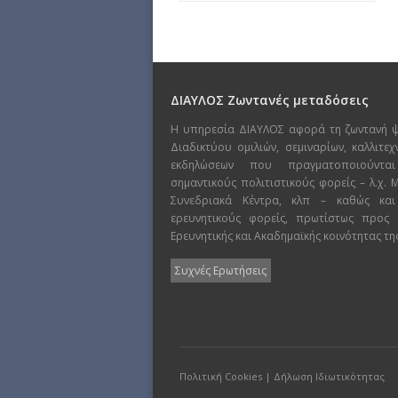
ΔΙΑΥΛΟΣ Ζωντανές μεταδόσεις
Η υπηρεσία ΔΙΑΥΛΟΣ αφορά τη ζωντανή 
Διαδικτύου ομιλιών, σεμιναρίων, καλλιτε
εκδηλώσεων που πραγματοποιούντα
σημαντικούς πολιτιστικούς φορείς – λ.χ.
Συνεδριακά Κέντρα, κλπ – καθώς και
ερευνητικούς φορείς, πρωτίστως προς
Ερευνητικής και Ακαδημαϊκής κοινότητας τη
Συχνές Ερωτήσεις
Πολιτική Cookies
|
Δήλωση Ιδιωτικότητας