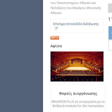
του Πανεπιστημίου Αθηνών και
Πρόεδρος του Μεγάρου Μουσικής
Αθηνών.
1
Επίσημη Ιστοσελίδα Εκδήλωσης
Αφίσα
Φορείς Διοργάνωσης
MEGARON PLUS σε συνεργασία με το
Birkbeck Institute for the Humanities