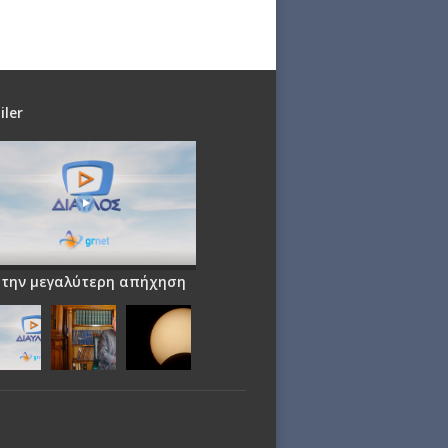
iler
 την μεγαλύτερη απήχηση