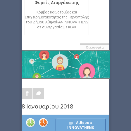
Φορείς Διοργάνωσης
Κόμβος Καινοτομίας και
Επιχειρηματικότητας της Τεχνόπολης
του Δήμου Αθηναίων- INNOVATHENS
σε συνεργασία με ΚΕΑΚ
Οικονομία
8 Ιανουαρίου 2018
Αίθουσα
INNOVATHENS