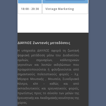
18:00 - 20:30
Vintage Marketing
ΔΙΑΥΛΟΣ Ζωντανές μεταδόσεις
Η υπηρεσία ΔΙΑΥΛΟΣ αφορά τη ζωντανή
ψηφιακή μετάδοση μέσω του Διαδικτύου
ομιλιών, σεμιναρίων, καλλιτεχνικών
γεγονότων και λοιπών εκδηλώσεων που
πραγματοποιούνται ή φιλοξενούνται από
σημαντικούς πολιτιστικούς φορείς – λ.χ.
Μέγαρα Μουσικής , Μουσεία, Συνεδριακά
Κέντρα, κλπ – καθώς και από
εκπαιδευτικούς και ερευνητικούς φορείς,
πρωτίστως προς το σύνολο των μελών της
Ερευνητικής και Ακαδημαϊκής κοινότητας της
χώρας.