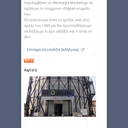
περιλαμβάνει το »Nostalgia Marketing» σε
σχέση με το σύγχρονο »Digital» κομμάτι
του.
Θα γυρίσουμε πίσω το χρόνο, εκεί στις
αρχές του 1980 και θα προσπαθήσουμε
να δείξουμε τι έχει αλλάξει και τι είναι το
ίδιο.
Επίσημη Ιστοσελίδα Εκδήλωσης
Αφίσα