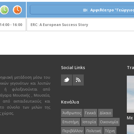
Αμφιθέατρο "Γεώργιος
14:00 - 16:00
ERC: A European Success Story
Social Links
Tra
ψηφιακή μετάδοση μέσω του
χνικών γεγονότων και λοιπών
ι ή φιλοξενούνται από
 Μέγαρα Μουσικής , Μουσεία,
 από εκπαιδευτικούς και
Κανάλια
 το σύνολο των μελών της
Άνθρωπος
Γενικά
Δίκαιο
ς χώρας.
Με
Επιστήμη
Ιστορία
Οικονομία
Περιβάλλον
Πολιτική
Τέχνη