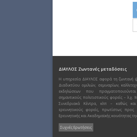
ΔΙΑΥΛΟΣ Ζωντανές μεταδόσεις
Η υπηρεσία ΔΙΑΥΛΟΣ αφορά τη ζωντανή 
Διαδικτύου ομιλιών, σεμιναρίων, καλλιτε
εκδηλώσεων που πραγματοποιούντα
σημαντικούς πολιτιστικούς φορείς – λ.χ.
Συνεδριακά Κέντρα, κλπ – καθώς και
ερευνητικούς φορείς, πρωτίστως προς
Ερευνητικής και Ακαδημαϊκής κοινότητας τη
Συχνές Ερωτήσεις