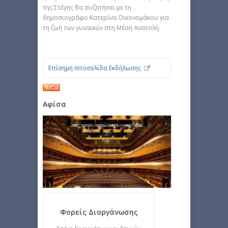
της Στέγης θα συζητήσει με τη
δημοσιογράφο Κατερίνα Οικονομάκου για
τη ζωή των γυναικών στη Μέση Ανατολή.
Επίσημη Ιστοσελίδα Εκδήλωσης
Αφίσα
Φορείς Διοργάνωσης