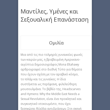
Μαντίλες, Υμένες και
Σεξουαλική Επανάσταση
Ομιλία
Mια από τις πιο τολμηρές γυναικείες φωνές
των καιρών μας, η βραβευμένη Αμερικανο-
αιγύπτια δημοσιογράφος Mona Eltahawy
αρθρογραφεί στο διεθνή Τύπο για θέματα
που έχουν σχέση με τον αραβικό κόσμο,
το Ισλάμ και τις γυναίκες. Η ίδια
συστήνεται ως περήφανη, φιλελεύθερη
μουσουλμάνα. Το βιβλίο της, Headscarves
and Hymens: Why the Middle East Needs a
Sexual Revolution, είναι ένα προκλητικό και
συγκινητικό ντοκουμέντο, που έχει
ξεσηκώσει θύελλα αντιδράσεων. Στη σκηνή