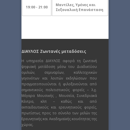
Μαντίλες, Υμένες και
19:00 - 21:00
Σεξουαλική Επανάσταση
ΔΙΑΥΛΟΣ Ζωντανές μεταδόσεις
Η υπηρεσία ΔΙΑΥΛΟΣ αφορά τη ζωντανή
ψηφιακή μετάδοση μέσω του Διαδικτύου
ομιλιών, σεμιναρίων, καλλιτεχνικών
γεγονότων και λοιπών εκδηλώσεων που
πραγματοποιούνται ή φιλοξενούνται από
σημαντικούς πολιτιστικούς φορείς – λ.χ.
Μέγαρα Μουσικής , Μουσεία, Συνεδριακά
Κέντρα, κλπ – καθώς και από
εκπαιδευτικούς και ερευνητικούς φορείς,
πρωτίστως προς το σύνολο των μελών της
Ερευνητικής και Ακαδημαϊκής κοινότητας της
χώρας.