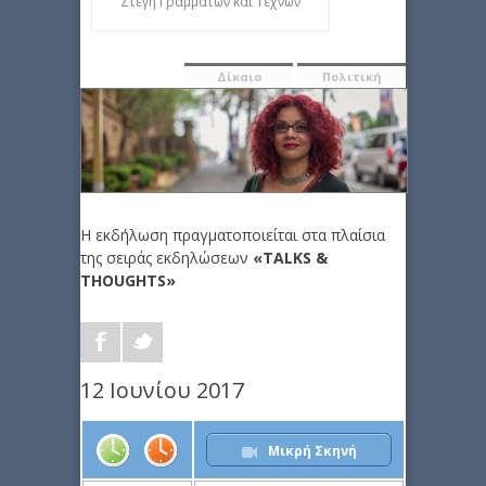
Στέγη Γραμμάτων και Τεχνών
Δίκαιο
Πολιτική
Η εκδήλωση πραγματοποιείται στα πλαίσια
της σειράς εκδηλώσεων
«ΤALKS &
THOUGHTS»
12 Ιουνίου 2017
Μικρή Σκηνή