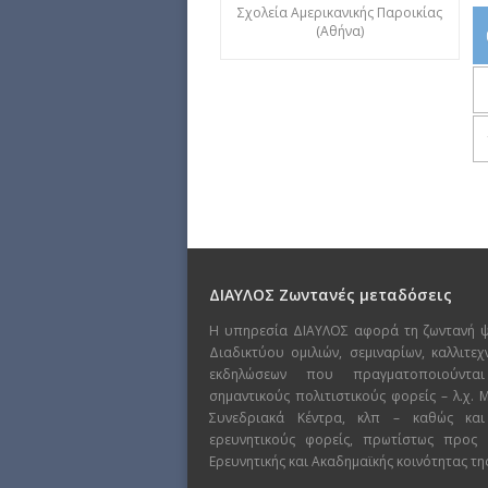
Σχολεία Αμερικανικής Παροικίας
(Αθήνα)
ΔΙΑΥΛΟΣ Ζωντανές μεταδόσεις
Η υπηρεσία ΔΙΑΥΛΟΣ αφορά τη ζωντανή 
Διαδικτύου ομιλιών, σεμιναρίων, καλλιτε
εκδηλώσεων που πραγματοποιούντα
σημαντικούς πολιτιστικούς φορείς – λ.χ.
Συνεδριακά Κέντρα, κλπ – καθώς και
ερευνητικούς φορείς, πρωτίστως προς
Ερευνητικής και Ακαδημαϊκής κοινότητας τη