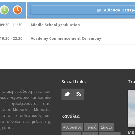
Αίθουσα Θεάτρ
09:30 - 11:30
Middle School graduation
19:30 - 22:30
Academy Commencement Ceremony
Social Links
Tra
ψηφιακή μετάδοση μέσω του
χνικών γεγονότων και λοιπών
ι ή φιλοξενούνται από
 Μέγαρα Μουσικής , Μουσεία,
 από εκπαιδευτικούς και
Κανάλια
 το σύνολο των μελών της
Άνθρωπος
Γενικά
Δίκαιο
ς χώρας.
Με