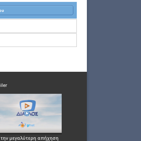
ου
iler
 την μεγαλύτερη απήχηση