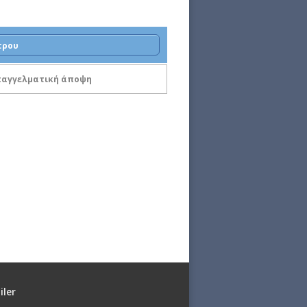
τρου
επαγγελματική άποψη
iler