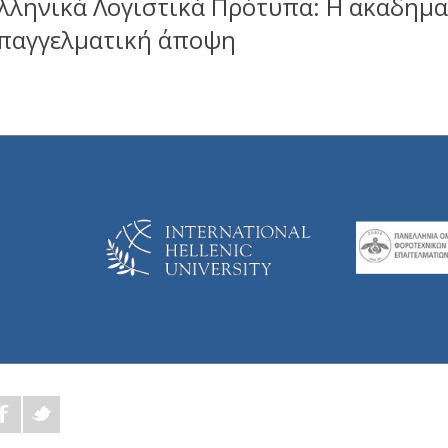
λληνικά Λογιστικά Πρότυπα: H ακαδημα
παγγελματική άποψη