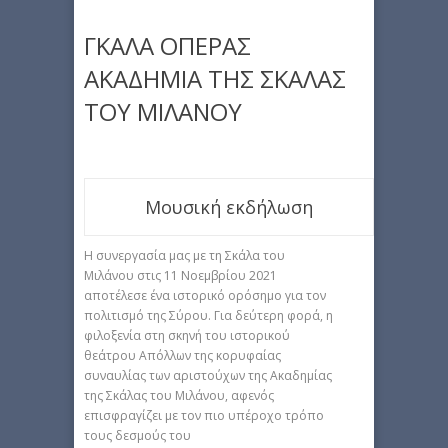
ΓΚΑΛΑ ΟΠΕΡΑΣ
ΑΚΑΔΗΜΙΑ ΤΗΣ ΣΚΑΛΑΣ
ΤΟΥ ΜΙΛΑΝΟΥ
Μουσική εκδήλωση
Η συνεργασία μας με τη Σκάλα του
Μιλάνου στις 11 Νοεμβρίου 2021
αποτέλεσε ένα ιστορικό ορόσημο για τον
πολιτισμό της Σύρου. Για δεύτερη φορά, η
φιλοξενία στη σκηνή του ιστορικού
θεάτρου Απόλλων της κορυφαίας
συναυλίας των αριστούχων της Ακαδημίας
της Σκάλας του Μιλάνου, αφενός
επισφραγίζει με τον πιο υπέροχο τρόπο
τους δεσμούς του