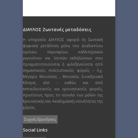
ΔΙΑΥΛΟΣ Ζωντανές μεταδόσεις
Η υπηρεσία ΔΙΑΥΛΟΣ αφορά τη ζωντανή
ψηφιακή μετάδοση μέσω του Διαδικτύου
ομιλιών, σεμιναρίων, καλλιτεχνικών
γεγονότων και λοιπών εκδηλώσεων που
πραγματοποιούνται ή φιλοξενούνται από
σημαντικούς πολιτιστικούς φορείς – λ.χ.
Μέγαρα Μουσικής , Μουσεία, Συνεδριακά
Κέντρα, κλπ – καθώς και από
εκπαιδευτικούς και ερευνητικούς φορείς,
πρωτίστως προς το σύνολο των μελών της
Ερευνητικής και Ακαδημαϊκής κοινότητας της
χώρας.
Συχνές Ερωτήσεις
Social Links