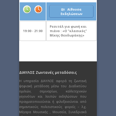
Αίθουσα
Εκδηλώσεων
Ρεσιτάλ για φωνή και
19:00 - 21:00
πιάνο : «Ο "κλασικός"
Μίκης Θεοδωράκης»
ΔΙΑΥΛΟΣ Ζωντανές μεταδόσεις
Η υπηρεσία ΔΙΑΥΛΟΣ αφορά τη ζωντανή
ψηφιακή μετάδοση μέσω του Διαδικτύου
ομιλιών, σεμιναρίων, καλλιτεχνικών
γεγονότων και λοιπών εκδηλώσεων που
πραγματοποιούνται ή φιλοξενούνται από
σημαντικούς πολιτιστικούς φορείς – λ.χ.
Μέγαρα Μουσικής , Μουσεία, Συνεδριακά