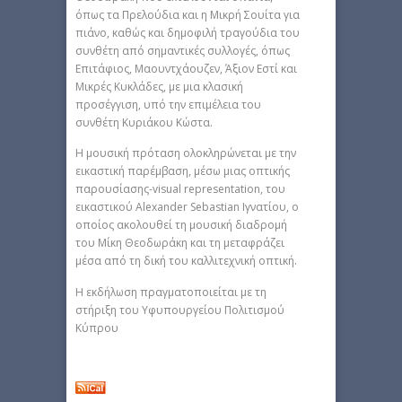
όπως τα Πρελούδια και η Μικρή Σουίτα για
πιάνο, καθώς και δημοφιλή τραγούδια του
συνθέτη από σημαντικές συλλογές, όπως
Επιτάφιος, Μαουντχάουζεν, Άξιον Εστί και
Μικρές Κυκλάδες, με μια κλασική
προσέγγιση, υπό την επιμέλεια του
συνθέτη Κυριάκου Κώστα.
Η μουσική πρόταση ολοκληρώνεται με την
εικαστική παρέμβαση, μέσω μιας οπτικής
παρουσίασης-visual representation, του
εικαστικού Alexander Sebastian Ιγνατίου, ο
οποίος ακολουθεί τη μουσική διαδρομή
του Μίκη Θεοδωράκη και τη μεταφράζει
μέσα από τη δική του καλλιτεχνική οπτική.
Η εκδήλωση πραγματοποιείται με τη
στήριξη του Υφυπουργείου Πολιτισμού
Κύπρου