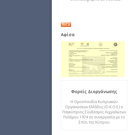
Αφίσα
Φορείς Διοργάνωσης
Η Ομοσπονδία Κυπριακών
Οργανώσεων Ελλάδος (Ο.Κ.Ο.Ε.) ο
Παγκύπριος Σύνδεσμος Αιχμαλώτων
Πολέμου 1974 σε συνεργασία με το
Σπίτι της Κύπρου