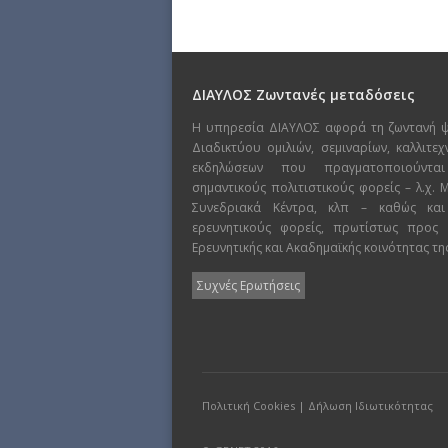
ΔΙΑΥΛΟΣ Ζωντανές μεταδόσεις
Η υπηρεσία ΔΙΑΥΛΟΣ αφορά τη ζωντανή 
Διαδικτύου ομιλιών, σεμιναρίων, καλλιτε
εκδηλώσεων που πραγματοποιούντα
σημαντικούς πολιτιστικούς φορείς – λ.χ.
Συνεδριακά Κέντρα, κλπ – καθώς και
ερευνητικούς φορείς, πρωτίστως προς
Ερευνητικής και Ακαδημαϊκής κοινότητας τη
Συχνές Ερωτήσεις
Πολιτική Cookies
|
Δήλωση Ιδιωτικότητας