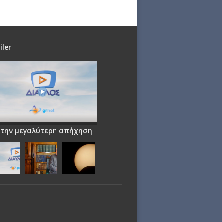
iler
 την μεγαλύτερη απήχηση