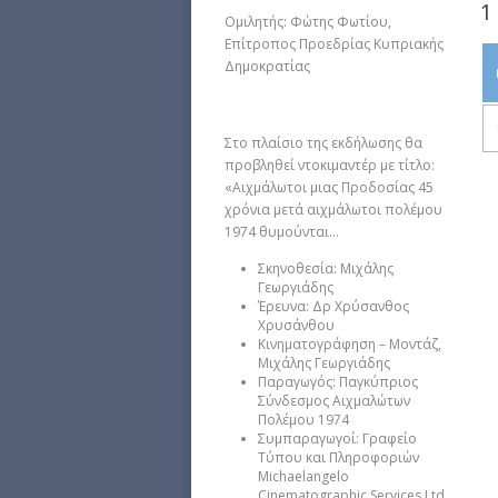
1
Ομιλητής: Φώτης Φωτίου,
Επίτροπος Προεδρίας Κυπριακής
Δημοκρατίας
Στο πλαίσιο της εκδήλωσης θα
προβληθεί ντοκιμαντέρ με τίτλο:
«Αιχμάλωτοι μιας Προδοσίας 45
χρόνια μετά αιχμάλωτοι πολέμου
1974 θυμούνται…
Σκηνοθεσία: Μιχάλης
Γεωργιάδης
Έρευνα: Δρ Χρύσανθος
Χρυσάνθου
Κινηματογράφηση – Μοντάζ,
Μιχάλης Γεωργιάδης
Παραγωγός: Παγκύπριος
Σύνδεσμος Αιχμαλώτων
Πολέμου 1974
Συμπαραγωγοί: Γραφείο
Τύπου και Πληροφοριών
Michaelangelo
Cinematographic Services Ltd