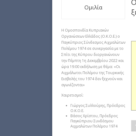
Ο
Ομιλία
ξ
Η Ομοσπονδία Κυπριακών
Οργανώσεων Ελλάδος (Ο.Κ.Ο.Ε.) ο
Παγκύπριος Σύνδεσμος Αιχμαλώτων
Πολέμου 1974 σε συνεργασία με το
Σπίτι της Κύπρου διοργανώνουν
την Πέμπτη 1η Δεκεμβρίου 2022 και
ώρα 19:00 εκδήλωση με θέμα: «Οι
Αιχμάλωτοι Πολέμου της Τουρκικής
Εισβολής του 1974 δεν ξεχνούν και
αγωνίζονται»
Χαιρετισμοί:
Γιώργος Συλλούρης, Πρόεδρος
Ο.Κ.Ο.Ε.
Βάσος Χρίστου, Πρόεδρος
Παγκύπριου Συνδέσμου
Αιχμαλώτων Πολέμου 1974