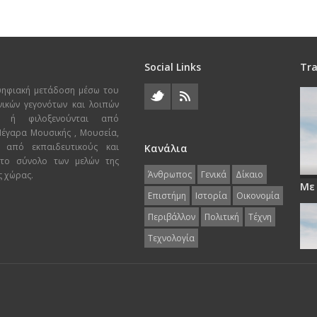
Social Links
Tra
ψηφιακή μετάδοση μέσω του
χνικών γεγονότων και λοιπών
ι ή φιλοξενούνται από
 Μέγαρα Μουσικής , Μουσεία,
 από εκπαιδευτικούς και
Κανάλια
 το σύνολο των μελών της
Άνθρωπος
Γενικά
Δίκαιο
ς χώρας.
Με
Επιστήμη
Ιστορία
Οικονομία
Περιβάλλον
Πολιτική
Τέχνη
Τεχνολογία