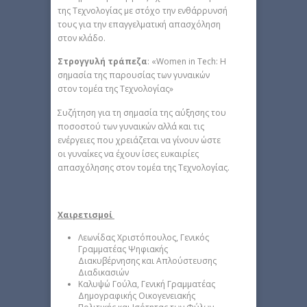
της Τεχνολογίας με στόχο την ενθάρρυνσή
τους για την επαγγελματική απασχόληση
στον κλάδο.
Στρογγυλή τράπεζα
: «Women in Tech: Η
σημασία της παρουσίας των γυναικών
στον τομέα της Τεχνολογίας»
Συζήτηση για τη σημασία της αύξησης του
ποσοστού των γυναικών αλλά και τις
ενέργειες που χρειάζεται να γίνουν ώστε
οι γυναίκες να έχουν ίσες ευκαιρίες
απασχόλησης στον τομέα της Τεχνολογίας.
Χαιρετισμοί
Λεωνίδας Χριστόπουλος, Γενικός
Γραμματέας Ψηφιακής
Διακυβέρνησης και Απλούστευσης
Διαδικασιών
Καλυψώ Γούλα, Γενική Γραμματέας
Δημογραφικής Οικογενειακής