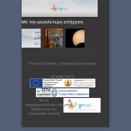
Με την μεγαλύτερη απήχηση
Πολιτική Cookies
|
Δήλωση Ιδιωτικότητας
© GRNET 2016
Με τη
συγχρηματοδότηση της
Ελλάδας και της
Ευρωπαϊκής Ένωσης