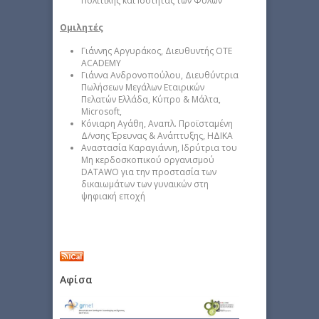
Πολιτικής και Ισότητας των Φύλων
Ομιλητές
Γιάννης Αργυράκος, Διευθυντής OTE
ACADEMY
Γιάννα Ανδρονοπούλου, Διευθύντρια
Πωλήσεων Μεγάλων Εταιρικών
Πελατών Ελλάδα, Κύπρο & Μάλτα,
Microsoft,
Κόνιαρη Αγάθη, Αναπλ. Προϊσταμένη
Δ/νσης Έρευνας & Ανάπτυξης, ΗΔΙΚΑ
Αναστασία Καραγιάννη, Ιδρύτρια του
Μη κερδοσκοπικού οργανισμού
DATAWO για την προστασία των
δικαιωμάτων των γυναικών στη
ψηφιακή εποχή
Αφίσα