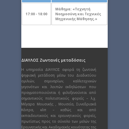
Μάθημα: «Τεχνητή
17:00 - 18:00
Νοημοσύνη και Τεχνικές
Μηχανικής Μάθησης.»
ΔΙΑΥΛΟΣ Ζωντανές μεταδόσεις
Η υπηρεσία ΔΙΑΥΛΟΣ αφορά τη ζωντανή
ψηφιακή μετάδοση μέσω του Διαδικτύου
ομιλιών, σεμιναρίων, καλλιτεχνικών
γεγονότων και λοιπών εκδηλώσεων που
πραγματοποιούνται ή φιλοξενούνται από
σημαντικούς πολιτιστικούς φορείς – λ.χ.
Μέγαρα Μουσικής , Μουσεία, Συνεδριακά
Κέντρα, κλπ – καθώς και από
εκπαιδευτικούς και ερευνητικούς φορείς,
πρωτίστως προς το σύνολο των μελών της
Ερευνητικής και Ακαδημαϊκής κοινότητας της