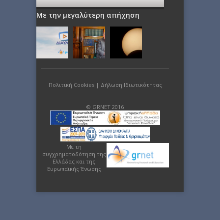
Με την μεγαλύτερη απήχηση
Πολιτική Cookies
|
Δήλωση Ιδιωτικότητας
© GRNET 2016
Με τη
συγχρηματοδότηση της
Ελλάδας και της
Ευρωπαϊκής Ένωσης