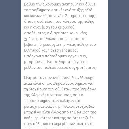
βαθμό την οικονομική ανάπτυξη και όξυνε
τα προβλήματα αστικής ανάπτυξης αλλά
και κοινωνικής συνοχής. Ζητήματα, επίσης,
όπως η ανάπλαση του κέντρου της πόλης
και η ανανέωση του κτιριακού
αποθέματος, η διαχείριση και οι νέες
χρήσεις του θαλάσσιου μετώπου και
βέβαια η δημιουργία της «νέας πόλης» του
Ελληνικού και η σχέση της με τον
υπάρχοντα πολεοδομικό οργανισμό,
μπορούν να είναι καθοριστικά για το
μέλλον του πολεοδομικού συγκροτήματος.
Κίνητρο των συναντήσεων
Athens Meetings
2022
είναι ο προβληματισμός σήμερα για
τη διαχείριση των σύνθετων προβλημάτων
της ελληνικής πρωτεύουσας, σε μια
περίοδο σημαντικών αλλαγών και
μετασχηματισμών της. Τελικός στόχος δεν
μπορεί να είναι άλλος από τη βελτίωση της
καθημερινότητας και της ποιότητας ζωής
στην πόλη, και η ευημερία των πολιτών σε