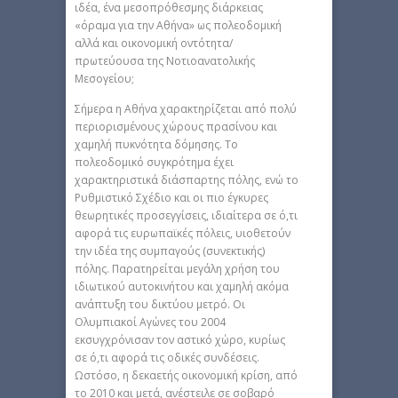
ιδέα, ένα μεσοπρόθεσμης διάρκειας
«όραμα για την Αθήνα» ως πολεοδομική
αλλά και οικονομική οντότητα/
πρωτεύουσα της Νοτιοανατολικής
Μεσογείου;
Σήμερα η Αθήνα χαρακτηρίζεται από πολύ
περιορισμένους χώρους πρασίνου και
χαμηλή πυκνότητα δόμησης. Το
πολεοδομικό συγκρότημα έχει
χαρακτηριστικά διάσπαρτης πόλης, ενώ το
Ρυθμιστικό Σχέδιο και οι πιο έγκυρες
θεωρητικές προσεγγίσεις, ιδιαίτερα σε ό,τι
αφορά τις ευρωπαϊκές πόλεις, υιοθετούν
την ιδέα της συμπαγούς (συνεκτικής)
πόλης. Παρατηρείται μεγάλη χρήση του
ιδιωτικού αυτοκινήτου και χαμηλή ακόμα
ανάπτυξη του δικτύου μετρό. Οι
Ολυμπιακοί Αγώνες του 2004
εκσυγχρόνισαν τον αστικό χώρο, κυρίως
σε ό,τι αφορά τις οδικές συνδέσεις.
Ωστόσο, η δεκαετής οικονομική κρίση, από
το 2010 και μετά, ανέστειλε σε σοβαρό