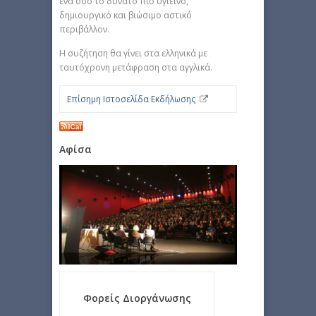
ένα όσο το δυνατό πιο υγιεινό,
δημιουργικό και βιώσιμο αστικό
περιβάλλον.
Η συζήτηση θα γίνει στα ελληνικά με
ταυτόχρονη μετάφραση στα αγγλικά.
Επίσημη Ιστοσελίδα Εκδήλωσης
Αφίσα
Φορείς Διοργάνωσης