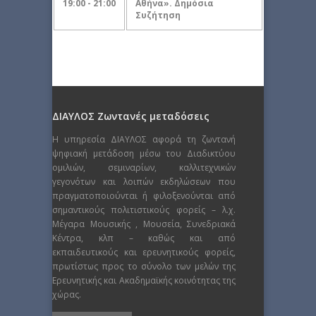
19:00 - 21:00
Αθήνα». Δημόσια
Συζήτηση
ΔΙΑΥΛΟΣ Ζωντανές μεταδόσεις
Η υπηρεσία ΔΙΑΥΛΟΣ αφορά τη ζωντανή
ψηφιακή μετάδοση μέσω του Διαδικτύου
ομιλιών, σεμιναρίων, καλλιτεχνικών
γεγονότων και λοιπών εκδηλώσεων που
πραγματοποιούνται ή φιλοξενούνται από
σημαντικούς πολιτιστικούς φορείς – λ.χ.
Μέγαρα Μουσικής , Μουσεία, Συνεδριακά
Κέντρα, κλπ – καθώς και από
εκπαιδευτικούς και ερευνητικούς φορείς,
πρωτίστως προς το σύνολο των μελών της
Ερευνητικής και Ακαδημαϊκής κοινότητας της
χώρας.