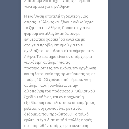
διατυπωμένοι στόχοι; Υπάρχει σήμερα
«ένα όραμα για την Αθήνα».
Η εκδήλωση αποτελεί τη δεύτερη μιας
σειράς με Έλληνες και ξένους ειδικούς για
το ζήτημα της Αθήνας. Πρόκειται για ένα
φόρουμ ανταλλαγών απόψεων με
ενημερωτικό χαρακτήρα αλλά και με
στοιχεία προβληματισμού για το τι
σχεδιάζεται και υλοποιείται σήμερα στην
Αθήνα. Το ερώτημα είναι αν υπάρχει μια
γενικότερη αντίληψη για τις
προτεραιότητες, την εικόνα, την οργάνωση
και τη λειτουργία της πρωτεύουσας σε, ας
πούμε, 10 - 20 χρόνια από σήμερα. Αν η
αντίληψη αυτή συνδέεται με την
αξιοποίηση του πρόσφατου Ρυθμιστικού
Σχεδίου Αθήνας, και αν προχωρεί η
εξειδίκευση του τελευταίου σε επιμέρους
μελέτες, συγχρονισμένες με τα νέα
δεδομένα που προκύπτουν. Το τελικό
ερώτημα έχει διατυπωθεί πολλές φορές
στο παρελθόν: υπάρχει μια συνεκτική