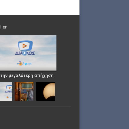
iler
 την μεγαλύτερη απήχηση