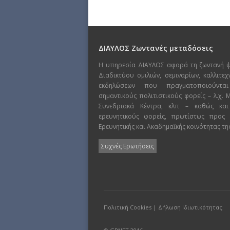
ΔΙΑΥΛΟΣ Ζωντανές μεταδόσεις
Η υπηρεσία ΔΙΑΥΛΟΣ αφορά τη ζωντανή 
Διαδικτύου ομιλιών, σεμιναρίων, καλλιτε
εκδηλώσεων που πραγματοποιούντα
σημαντικούς πολιτιστικούς φορείς – λ.χ.
Συνεδριακά Κέντρα, κλπ – καθώς και
ερευνητικούς φορείς, πρωτίστως προς
Ερευνητικής και Ακαδημαϊκής κοινότητας τη
Συχνές Ερωτήσεις
Πολιτική Cookies
|
Δήλωση Ιδιωτικότητας