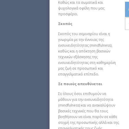
Καθώς και τα σωματικά και
ψυχολογικά οφέλη που μας
προσφέρει.
Σκοπός
Σκοπός του σεμιναρίου είναι η
γνωριμία με την έννοιας της
ενσυνειδητότητας (mindfulness),
καθώς και η απόκτηση βασικών
τεχνικών εξάσκησης της
ενσυνειδητότητας στη καθημερίνη
μας ζωή σε προσωπικό και
επαγγελματικό επίπεδο.
Σε ποιούς απευθύνεται
Σε όλους όσοι επιθυμούν να
μάθουν για την ενσυνειδητότητα
(mindfulness) και να ανακαλύψουν
βασικές τεχνικές που θα τους
βοηθήσουν να είναι παρόν σε κάθε
στιγμή της προσωπικής αλλά και της
επαγγελματικής τους ζωής.