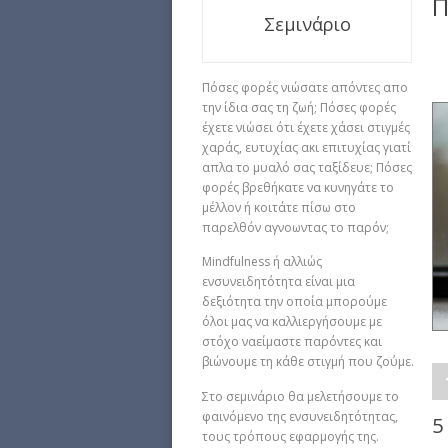
Π
Σεμινάριο
Πόσες φορές νιώσατε απόντες απο
την ίδια σας τη ζωή; Πόσες φορές
έχετε νιώσει ότι έχετε χάσει στιγμές
χαράς, ευτυχίας ακι επιτυχίας γιατί
απλα το μυαλό σας ταξίδευε; Πόσες
φορές βρεθήκατε να κυνηγάτε το
μέλλον ή κοιτάτε πίσω στο
παρελθόν αγνοωντας το παρόν;
Mindfulness ή αλλιώς
ενσυνειδητότητα είναι μια
δεξιότητα την οποία μπορούμε
όλοι μας να καλλιεργήσουμε με
στόχο ναείμαστε παρόντες και
βιώνουμε τη κάθε στιγμή που ζούμε.
Στο σεμινάριο θα μελετήσουμε το
φαινόμενο της ενσυνειδητότητας,
5
τους τρόπους εφαρμογής της.