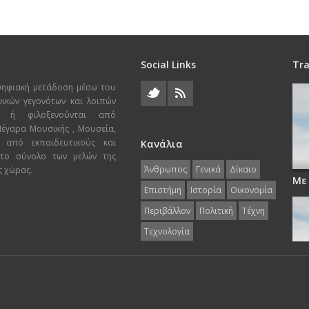
Social Links
Tra
ψηφιακή μετάδοση μέσω του
χνικών γεγονότων και λοιπών
ι ή φιλοξενούνται από
 Μέγαρα Μουσικής , Μουσεία,
 από εκπαιδευτικούς και
Κανάλια
 το σύνολο των μελών της
Άνθρωπος
Γενικά
Δίκαιο
ς χώρας.
Με
Επιστήμη
Ιστορία
Οικονομία
Περιβάλλον
Πολιτική
Τέχνη
Τεχνολογία