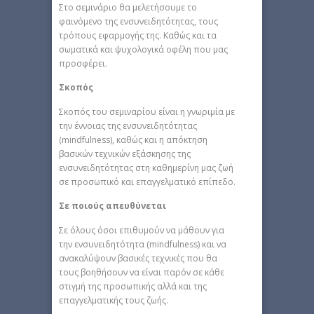
Στο σεμινάριο θα μελετήσουμε το
φαινόμενο της ενσυνειδητότητας, τους
τρόπους εφαρμογής της. Καθώς και τα
σωματικά και ψυχολογικά οφέλη που μας
προσφέρει.
Σκοπός
Σκοπός του σεμιναρίου είναι η γνωριμία με
την έννοιας της ενσυνειδητότητας
(mindfulness), καθώς και η απόκτηση
βασικών τεχνικών εξάσκησης της
ενσυνειδητότητας στη καθημερίνη μας ζωή
σε προσωπικό και επαγγελματικό επίπεδο.
Σε ποιούς απευθύνεται
Σε όλους όσοι επιθυμούν να μάθουν για
την ενσυνειδητότητα (mindfulness) και να
ανακαλύψουν βασικές τεχνικές που θα
τους βοηθήσουν να είναι παρόν σε κάθε
στιγμή της προσωπικής αλλά και της
επαγγελματικής τους ζωής.