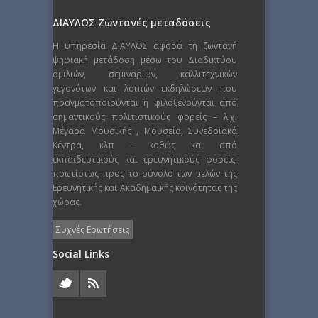
ΔΙΑΥΛΟΣ Ζωντανές μεταδόσεις
Η υπηρεσία ΔΙΑΥΛΟΣ αφορά τη ζωντανή
ψηφιακή μετάδοση μέσω του Διαδικτύου
ομιλιών, σεμιναρίων, καλλιτεχνικών
γεγονότων και λοιπών εκδηλώσεων που
πραγματοποιούνται ή φιλοξενούνται από
σημαντικούς πολιτιστικούς φορείς – λ.χ.
Μέγαρα Μουσικής , Μουσεία, Συνεδριακά
Κέντρα, κλπ – καθώς και από
εκπαιδευτικούς και ερευνητικούς φορείς,
πρωτίστως προς το σύνολο των μελών της
Ερευνητικής και Ακαδημαϊκής κοινότητας της
χώρας.
Συχνές Ερωτήσεις
Social Links