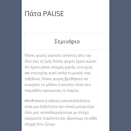
Πάτα PAUSE
Σεμινάριο
Πόσες φορές νιώσατε απόντες απο την
ίδια σας τη ζωή; Πόσες φορές έχετε νιώσει
ότι έχετε χάσει στιγμές χαράς, ευτυχίας
ακι επιτυχίας γιατί απλα το μυαλό σας
ταξίδευε; Πόσες φορές βρεθήκατε να
κυνηγάτε το μέλλον ή κοιτάτε πίσω στο
παρελθόν αγνοωντας το παρόν;
Mindfulness ή αλλιώς ενσυνειδητότητα
είναι μια δεξιότητα την οποία μπορούμε
όλοι μας να καλλιεργήσουμε με στόχο
ναείμαστε παρόντες και βιώνουμε τη κάθε
στιγμή που ζούμε.