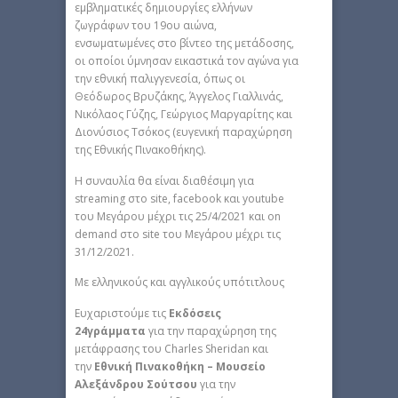
εμβληματικές δημιουργίες ελλήνων
ζωγράφων του 19ου αιώνα,
ενσωματωμένες στο βίντεο της μετάδοσης,
οι οποίοι ύμνησαν εικαστικά τον αγώνα για
την εθνική παλιγγενεσία, όπως οι
Θεόδωρος Βρυζάκης, Άγγελος Γιαλλινάς,
Νικόλαος Γύζης, Γεώργιος Μαργαρίτης και
Διονύσιος Τσόκος (ευγενική παραχώρηση
της Εθνικής Πινακοθήκης).
Η συναυλία θα είναι διαθέσιμη για
streaming στο site, facebook και youtube
του Μεγάρου μέχρι τις 25/4/2021 και on
demand στο site του Μεγάρου μέχρι τις
31/12/2021.
Με ελληνικούς και αγγλικούς υπότιτλους
Ευχαριστούμε τις
Εκδόσεις
24γράμματα
για την παραχώρηση της
μετάφρασης του Charles Sheridan και
την
Εθνική Πινακοθήκη – Μουσείο
Αλεξάνδρου Σούτσου
για την