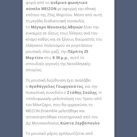
φορά από το
ανδρικό φωνητικό
σύνολο ΜΕΙΖΟΝ
με αφορμή την εθνική
επέτειο της 25ης Μαρτίου. Μέσα από αυτή
τη μεγάλη διαδικτυακή συναυλία,
το
Μέγαρο Μουσικής Αθηνών
δίνει την
ευκαιρία σε όλους τους Έλληνες ανά τον
κόσμο καθώς και σε ξένους θαυμαστές του
ελληνικού πολιτισμού να γιορτάσουν
μουσικά, όλοι μαζί, την
Πέμπτη 25
Μαρτίου
στις
8:30 μ.μ.,
αυτό το
σπουδαίο γεγονός της Νεοελληνικής
Ιστορίας.
Τη μουσική διεύθυνση έχει αναλάβει
ο
Αγαθάγγελος Γεωργακάτος
, και την
πιανιστική συνοδεία ο
Στάθης Σούλης
. Η
«πολυφωνική» μελοποίηση του
Ύμνου
από
τον Μάντζαρο, που θα ερμηνεύσει το
ΜΕΙΖΟΝ Ensemble μελετήθηκε και
αποκαταστάθηκε επιστημονικά από τον
Δρ Μουσικολογίας
Κώστα Ζερβόπουλο
.
Το μουσικό μέρος εμπλουτίζεται από