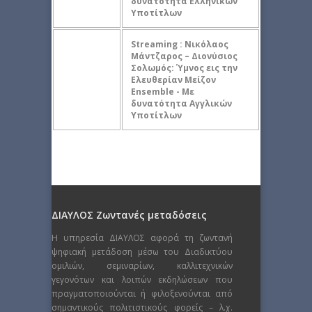
δυνατότητα Ελληνικών
Υποτίτλων
Streaming : Νικόλαος
Μάντζαρος – Διονύσιος
Σολωμός: Ύμνος εις την
Ελευθερίαν Μείζον
Ensemble - Με
δυνατότητα Αγγλικών
Υποτίτλων
ΔΙΑΥΛΟΣ Ζωντανές μεταδόσεις
Η υπηρεσία ΔΙΑΥΛΟΣ αφορά τη ζωντανή
ψηφιακή μετάδοση μέσω του Διαδικτύου
ομιλιών, σεμιναρίων, καλλιτεχνικών
γεγονότων και λοιπών εκδηλώσεων που
πραγματοποιούνται ή φιλοξενούνται από
σημαντικούς πολιτιστικούς φορείς – λ.χ.