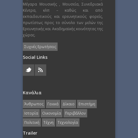
Μέγαρα Μουσικής , Μουσεία, Συνεδριακά
Κέντρα, κλπ – καθώς και από
εκπαιδευτικούς και ερευνητικούς φορείς,
πρωτίστως προς το σύνολο των μελών της
Ερευνητικής και Ακαδημαϊκής κοινότητας της
χώρας.
Συχνές Ερωτήσεις
Social Links
Κανάλια
Άνθρωπος
Γενικά
Δίκαιο
Επιστήμη
Ιστορία
Οικονομία
Περιβάλλον
Πολιτική
Τέχνη
Τεχνολογία
Trailer