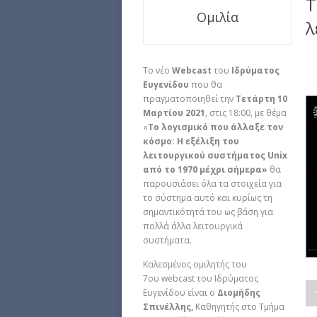
Τ
Ομιλία
λ
To νέο
Webcast
του
Ιδρύματος
Ευγενίδου
που θα
πραγματοποιηθεί την
Τετάρτη 10
Μαρτίου 2021
, στις 18:00, με θέμα
«
Το λογισμικό που άλλαξε τον
κόσμο: Η εξέλιξη του
λειτουργικού συστήματος Unix
από το 1970 μέχρι σήμερα»
θα
παρουσιάσει όλα τα στοιχεία για
το σύστημα αυτό και κυρίως τη
σημαντικότητά του ως βάση για
πολλά άλλα λειτουργικά
συστήματα.
Καλεσμένος ομιλητής του
7
ου
webcast του Ιδρύματος
Ευγενίδου είναι ο
Διομήδης
Σπινέλλης,
Καθηγητής στο Τμήμα