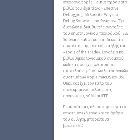
ετεροαναφορές. Το πιο πρόσφατο
βιβλίο του έχει τίτλο «Effective
Debugging: 66 Specific Ways to
Debug Software and Systems». Έχει
διατελέσει διευθυντής σύνταξης
του επιστημονικού περιοδικού IEEE
Software, καθώς και επί δεκαετία
συντάκτης της τακτικής στήλης του
«Tools of the Trade». Εργαλεία και
βιβλιοθήκες λογισμικoύ ανοικτού
κώδικα που έχει υλοποιήσει
αποτελούν τμήμα των λειτουργικών
συστημάτων Apple macOS και BSD
Unix. Κατέχει τον τίτλο του
διακεκριμένου μέλους στις
οργανώσεις ACM και IEEE.
Περισσότερες πληροφορίες για το
επιστημονικό έργο και τα άρθρα
του ομιλητή, μπορείτε να
βρείτε
ΕΔΩ