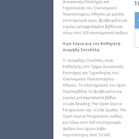
1
Διοικητικής Επιστήμης και
Τεχνολογίας του Οικονομικού
Πανεπιστημίου Αθηνών, με μεγάλο
επιστημονικό έργο, βραβευμένα και
ευρέως μεταφρασμένα βιβλία και
πάνω από 300 επιστημονικά άρθρα.
Λίγα λόγια για τον Καθηγητή
Διομήδη Σπινέλλη:
Ο Διομήδης Σπινέλλης είναι
Καθηγητής στο Τμήμα Διοικητικής
Επιστήμης και Τεχνολογίας του
Οικονομικού Πανεπιστημίου
Αθηνών. Το επιστημονικό του έργο
περιλαμβάνει τα βραβευμένα και
ευρέως μεταφρασμένα βιβλία
«Code Reading: The Open Source
Perspective» και «Code Quality: The
Open Source Perspective», καθώς
και πάνω από 300 επιστημονικά
άρθρα που έχουν λάβει
περισσότερες από 10.500