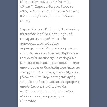
Κύπρου (Ξενοφώντος 2Α, Σύνταγμα,
Αθήνα). Τη Σειρά συνδιοργανώνουν το
ΑΠΚΥ, το Σπίτι της Κύπρου και ο Ελληνικός
Πολιτιστικός Όμιλος Κυπρίων Ελλάδος
(ΕΠΟΚ).
Στην ομιλία του ο Καθηγητής Νανόπουλος
θα εξηγήσει γιατί ζούμε σε μια χρυσή
εποχή για την Κοσμολογία και θα
παρουσιάσει τα πρόσφατα
παρατηρησιακά δεδομένα που φαίνεται
να επαληθεύουν τη λεγόμενη Πληθωριστική
Κοσμολογία (Inflationary Cosmology). Με
βάση αυτά τα ευρήματα μπορούμε πια να
απαντήσουμε σε θεμελιώδη ερωτήματα για
την αρχή του Σύμπαντος, την εξέλιξη και το
μέλλον του. Στη διάρκεια της εισήγησής
του, μέσα από πειραματικά τεκμηριωμένες
αποδείξεις, ο Δ. Νανόπουλος θα
αναζητήσει με το ακροατήριο το νήμα,
αλλά και το νόημα της αρχής του
Σύμπαντος.