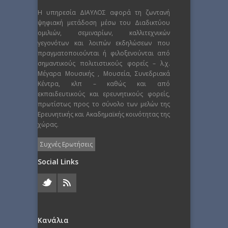
Η υπηρεσία ΔΙΑΥΛΟΣ αφορά τη ζωντανή
ψηφιακή μετάδοση μέσω του Διαδικτύου
ομιλιών, σεμιναρίων, καλλιτεχνικών
γεγονότων και λοιπών εκδηλώσεων που
πραγματοποιούνται ή φιλοξενούνται από
σημαντικούς πολιτιστικούς φορείς – λ.χ.
Μέγαρα Μουσικής , Μουσεία, Συνεδριακά
Κέντρα, κλπ – καθώς και από
εκπαιδευτικούς και ερευνητικούς φορείς,
πρωτίστως προς το σύνολο των μελών της
Ερευνητικής και Ακαδημαϊκής κοινότητας της
χώρας.
Συχνές Ερωτήσεις
Social Links
Κανάλια