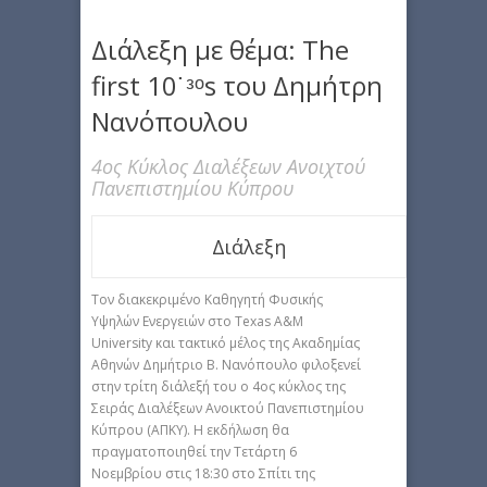
Διάλεξη με θέμα: The
first 10˙ᵌᵒs του Δημήτρη
Νανόπουλου
4ος Κύκλος Διαλέξεων Ανοιχτού
Πανεπιστημίου Κύπρου
Διάλεξη
Τον διακεκριμένο Καθηγητή Φυσικής
Υψηλών Ενεργειών στο Texas A&M
University και τακτικό μέλος της Ακαδημίας
Αθηνών Δημήτριο Β. Νανόπουλο φιλοξενεί
στην τρίτη διάλεξή του ο 4ος κύκλος της
Σειράς Διαλέξεων Ανοικτού Πανεπιστημίου
Κύπρου (ΑΠΚΥ). Η εκδήλωση θα
πραγματοποιηθεί την Τετάρτη 6
Νοεμβρίου στις 18:30 στο Σπίτι της