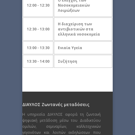
Ο έλεγχος των
12:00 - 12:30
Νοσοκομειακών
Λοιμώξεων
Η διαχείριση των
12:30 - 13:00
αντιβιοτικών στα
ελληνικά νοσοκομεία
13:00 - 13:30
Ενιαία Υγεία
13:30 - 14:00
Συζήτηση
ΔΙΑΥΛΟΣ Ζωντανές μεταδόσεις
Η υπηρεσία ΔΙΑΥΛΟΣ αφορά τη ζωντανή
ψηφιακή μετάδοση μέσω του Διαδικτύου
ομιλιών, σεμιναρίων, καλλιτεχνικών
γεγονότων και λοιπών εκδηλώσεων που