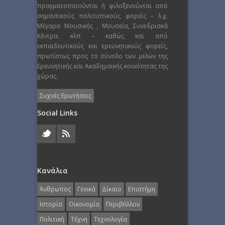
πραγματοποιούνται ή φιλοξενούνται από
σημαντικούς πολιτιστικούς φορείς – λ.χ.
Μέγαρα Μουσικής , Μουσεία, Συνεδριακά
Κέντρα, κλπ – καθώς και από
εκπαιδευτικούς και ερευνητικούς φορείς,
πρωτίστως προς το σύνολο των μελών της
Ερευνητικής και Ακαδημαϊκής κοινότητας της
χώρας.
Συχνές Ερωτήσεις
Social Links
Κανάλια
Άνθρωπος
Γενικά
Δίκαιο
Επιστήμη
Ιστορία
Οικονομία
Περιβάλλον
Πολιτική
Τέχνη
Τεχνολογία